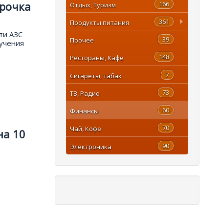
срочка
166
Отдых, Туризм
361
Продукты питания
ти АЗС
39
Прочее
лучения
148
Рестораны, Кафе
7
Сигареты, табак
73
ТВ, Радио
60
Финансы
70
Чай, Кофе
на 10
90
Электроника