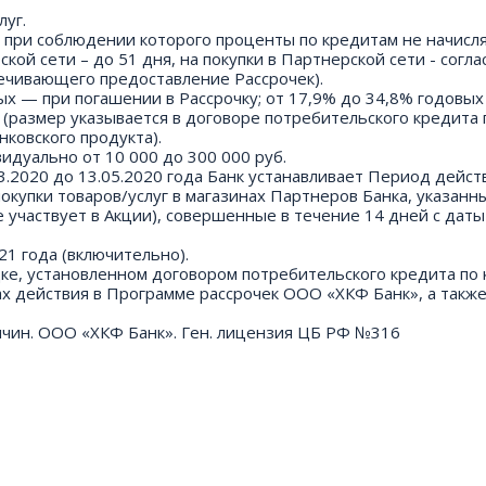
луг.
, при соблюдении которого проценты по кредитам не начисл
кой сети – до 51 дня, на покупки в Партнерской сети - согла
ечивающего предоставление Рассрочек).
ых — при погашении в Рассрочку; от 17,9% до 34,8% годовых
 (размер указывается в договоре потребительского кредита 
ковского продукта).
идуально от 10 000 до 300 000 руб.
03.2020 до 13.05.2020 года Банк устанавливает Период дейст
окупки товаров/услуг в магазинах Партнеров Банка, указанн
 участвует в Акции), совершенные в течение 14 дней с даты
21 года (включительно).
е, установленном договором потребительского кредита по 
ах действия в Программе рассрочек ООО «ХКФ Банк», а также
ричин. ООО «ХКФ Банк». Ген. лицензия ЦБ РФ №316