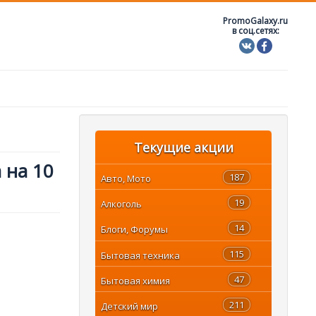
PromoGalaxy.ru
в соц.сетях:
Текущие акции
 на 10
187
Авто, Мото
19
Алкоголь
14
Блоги, Форумы
115
Бытовая техника
47
Бытовая химия
211
Детский мир