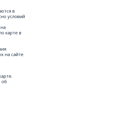
яются в
сно условий
 на
по карте в
вия
ых на сайте
карте.
 об