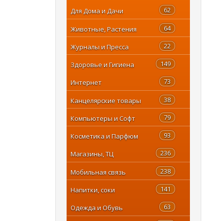
62
Для Дома и Дачи
64
Животные, Растения
22
Журналы и Пресса
149
Здоровье и Гигиена
73
Интернет
38
Канцелярские товары
79
Компьютеры и Софт
93
Косметика и Парфюм
236
Магазины, ТЦ
238
Мобильная связь
141
Напитки, соки
63
Одежда и Обувь