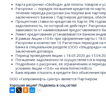
Карта рассрочки «Свобода» для оплаты товаров и ус
Рассрочка — порядок погашения кредитов по карте
течение периода рассрочки (на покупки вне партнерс
заключенного Банком с Партнером договора, обесп
Процентная ставка по кредитам по Карте: 0% годов
задолженность, по которой не действует Рассрочка
зависимости от наименования предоставляемого бан
Лимит кредитования устанавливается Банком индив
В рамках Акции «10.6» при оформлении карты с 18.
Рассрочки в количестве 10 Расчетных периодов на п
Банка в специальном разделе (ООО «Эльдорадо» не
заключения договора.
Период проведения Акции: с 18.03.2020 до 15.04.20
Погашение задолженности осуществляется в порядк
Подробнее о рассрочке, её ограничениях и период
условиях Акции «10.6» на www.homecredit.ru
Банк вправе отказать в кредите без объяснения п
ООО «Газпромнефть-Центр» является Партнером.
Хорошая акция? Поделись в соц.сетях!