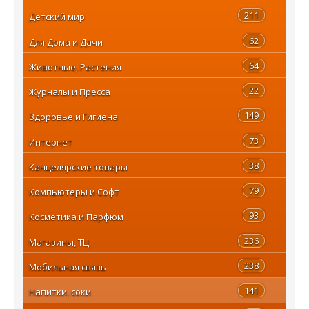
211
Детский мир
62
Для Дома и Дачи
64
Животные, Растения
22
Журналы и Пресса
149
Здоровье и Гигиена
73
Интернет
38
Канцелярские товары
79
Компьютеры и Софт
93
Косметика и Парфюм
236
Магазины, ТЦ
238
Мобильная связь
141
Напитки, соки