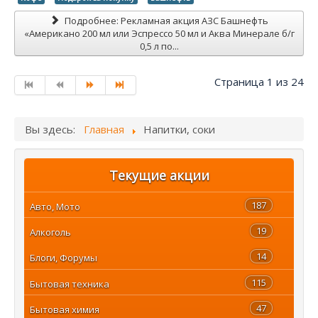
Подробнее: Рекламная акция АЗС Башнефть
«Американо 200 мл или Эспрессо 50 мл и Аква Минерале б/г
0,5 л по...
Страница 1 из 24
Вы здесь:
Главная
Напитки, соки
Текущие акции
187
Авто, Мото
19
Алкоголь
14
Блоги, Форумы
115
Бытовая техника
47
Бытовая химия