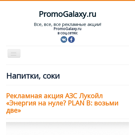
PromoGalaxy.ru
Все, все, все рекламные акции!
PromoGalaxy.ru
в соц.сетях:
Включить/
выключить
навигацию
Старт!
Напитки, соки
Текущие акции
Форум
Рекламная акция АЗС Лукойл
«Энергия на нуле? PLAN B: возьми
Помощь
две»
Вход