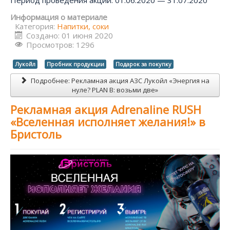
Период проведения акции: 01.06.2020 — 31.07.2020
Информация о материале
Категория:
Напитки, соки
Создано: 01 июня 2020
Просмотров: 1296
Лукойл
Пробник продукции
Подарок за покупку
Подробнее: Рекламная акция АЗС Лукойл «Энергия на
нуле? PLAN B: возьми две»
Рекламная акция Adrenaline RUSH
«Вселенная исполняет желания!» в
Бристоль