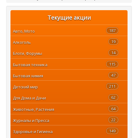
Текущие акции
187
Авто, Мото
19
Алкоголь
14
Блоги, Форумы
115
Бытовая техника
47
Бытовая химия
211
Детский мир
62
Для Дома и Дачи
64
Животные, Растения
22
Журналы и Пресса
149
Здоровье и Гигиена