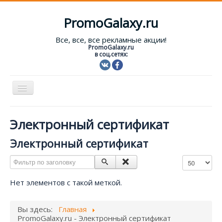
PromoGalaxy.ru
Все, все, все рекламные акции!
PromoGalaxy.ru
в соц.сетях:
Включить/
выключить
навигацию
Старт!
Электронный сертификат
Текущие акции
Электронный сертификат
Форум
Фильтр по заголовку
Кол-во строк
Помощь
Нет элементов с такой меткой.
Вход
Вы здесь:
Главная
PromoGalaxy.ru - Электронный сертификат