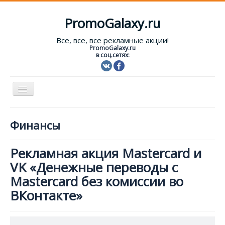
PromoGalaxy.ru
Все, все, все рекламные акции!
PromoGalaxy.ru
в соц.сетях:
Включить/
выключить
навигацию
Старт!
Финансы
Текущие акции
Рекламная акция Mastercard и
Форум
VK «Денежные переводы с
Помощь
Mastercard без комиссии во
ВКонтакте»
Вход