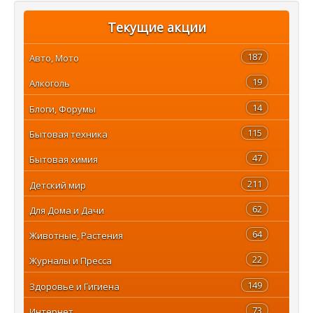
Текущие акции
187
Авто, Мото
19
Алкоголь
14
Блоги, Форумы
115
Бытовая техника
47
Бытовая химия
211
Детский мир
62
Для Дома и Дачи
64
Животные, Растения
22
Журналы и Пресса
149
Здоровье и Гигиена
73
Интернет