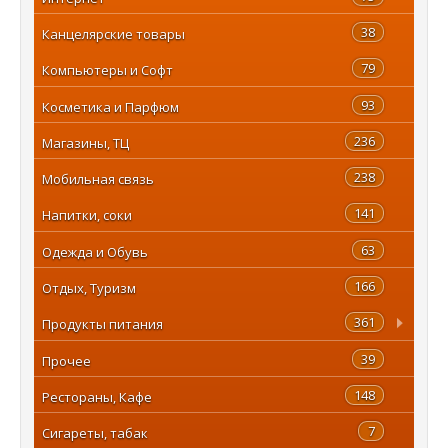
38
Канцелярские товары
79
Компьютеры и Софт
93
Косметика и Парфюм
236
Магазины, ТЦ
238
Мобильная связь
141
Напитки, соки
63
Одежда и Обувь
166
Отдых, Туризм
361
Продукты питания
39
Прочее
148
Рестораны, Кафе
7
Сигареты, табак