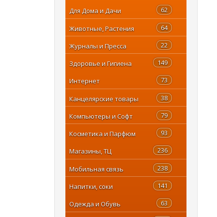
62
Для Дома и Дачи
64
Животные, Растения
22
Журналы и Пресса
149
Здоровье и Гигиена
73
Интернет
38
Канцелярские товары
79
Компьютеры и Софт
93
Косметика и Парфюм
236
Магазины, ТЦ
238
Мобильная связь
141
Напитки, соки
63
Одежда и Обувь