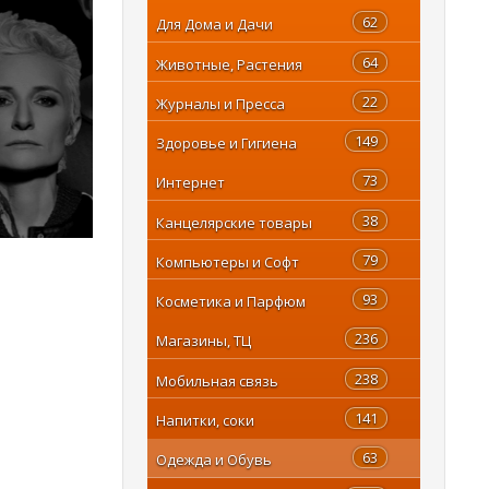
62
Для Дома и Дачи
64
Животные, Растения
22
Журналы и Пресса
149
Здоровье и Гигиена
73
Интернет
38
Канцелярские товары
79
Компьютеры и Софт
93
Косметика и Парфюм
236
Магазины, ТЦ
238
Мобильная связь
141
Напитки, соки
63
Одежда и Обувь