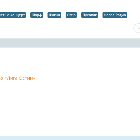
лет на концерт
Шарф
Шапка
Ostin
Пуховик
Новое Радио
ио «Лига Остин»