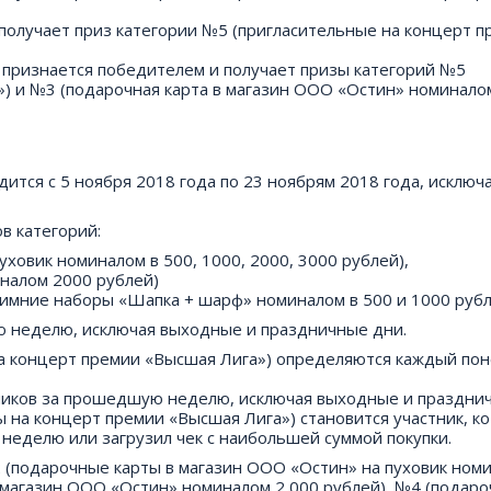
к получает приз категории №5 (пригласительные на концерт 
ик признается победителем и получает призы категорий №5
») и №3 (подарочная карта в магазин ООО «Остин» номинало
дится с 5 ноября 2018 года по 23 ноябрям 2018 года, исключ
в категорий:
ховик номиналом в 500, 1000, 2000, 3000 рублей),
налом 2000 рублей)
имние наборы «Шапка + шарф» номиналом в 500 и 1000 рубл
 неделю, исключая выходные и праздничные дни.
а концерт премии «Высшая Лига») определяются каждый пон
стников за прошедшую неделю, исключая выходные и праздни
 на концерт премии «Высшая Лига») становится участник, к
неделю или загрузил чек с наибольшей суммой покупки.
(подарочные карты в магазин ООО «Остин» на пуховик номи
 в магазин ООО «Остин» номиналом 2 000 рублей), №4 (подар