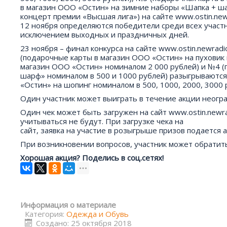
в магазин ООО «Остин» на зимние наборы «Шапка + ша
концерт премии «Высшая лига») на сайте www.ostin.newr
12 ноября определяются победители среди всех участни
исключением выходных и праздничных дней.
23 ноября – финал конкурса на сайте www.ostin.newra
(подарочные карты в магазин ООО «Остин» на пуховик н
магазин ООО «Остин» номиналом 2 000 рублей) и №4 (
шарф» номиналом в 500 и 1000 рублей) разыгрываютс
«Остин» на шопинг номиналом в 500, 1000, 2000, 3000 
Один участник может выиграть в течение акции неогра
Один чек может быть загружен на сайт www.ostin.newra
учитываться не будут. При загрузке чека на
сайт, заявка на участие в розыгрыше призов подается 
При возникновении вопросов, участник может обратит
Хорошая акция? Поделись в соц.сетях!
Информация о материале
Категория:
Одежда и Обувь
Создано: 25 октября 2018