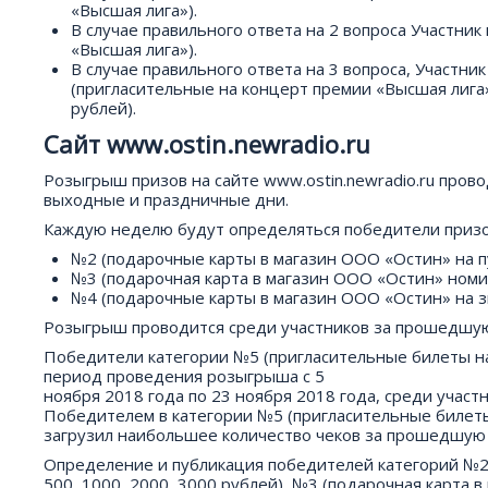
«Высшая лига»).
В случае правильного ответа на 2 вопроса Участни
«Высшая лига»).
В случае правильного ответа на 3 вопроса, Участн
(пригласительные на концерт премии «Высшая лига
рублей).
Сайт www.ostin.newradio.ru
Розыгрыш призов на сайте www.ostin.newradio.ru прово
выходные и праздничные дни.
Каждую неделю будут определяться победители призо
№2 (подарочные карты в магазин ООО «Остин» на пу
№3 (подарочная карта в магазин ООО «Остин» номи
№4 (подарочные карты в магазин ООО «Остин» на з
Розыгрыш проводится среди участников за прошедшую
Победители категории №5 (пригласительные билеты н
период проведения розыгрыша с 5
ноября 2018 года по 23 ноября 2018 года, среди уча
Победителем в категории №5 (пригласительные билеты
загрузил наибольшее количество чеков за прошедшую 
Определение и публикация победителей категорий №2 
500, 1000, 2000, 3000 рублей), №3 (подарочная карта