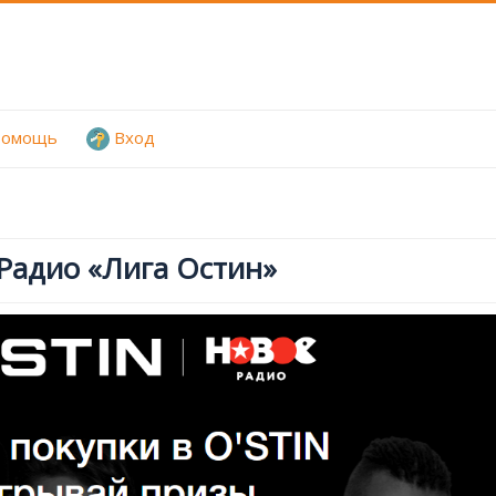
омощь
Вход
 Радио «Лига Остин»