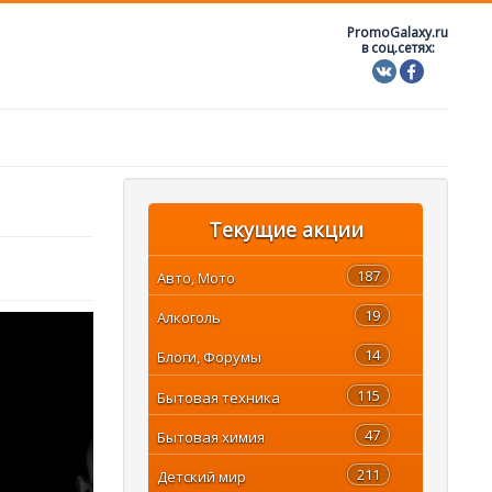
PromoGalaxy.ru
в соц.сетях:
Текущие акции
187
Авто, Мото
19
Алкоголь
14
Блоги, Форумы
115
Бытовая техника
47
Бытовая химия
211
Детский мир