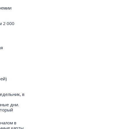
премии
м 2 000
ая
ей)
едельник, в
чные дни.
оторый
налом в
очные карты