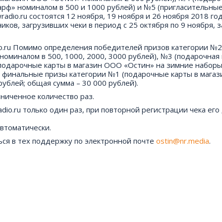
рф» номиналом в 500 и 1000 рублей) и №5 (пригласительные
adio.ru состоятся 12 ноября, 19 ноября и 26 ноября 2018 год
ков, загрузивших чеки в период с 25 октября по 9 ноября, з
dio.ru Помимо определения победителей призов категории №2
оминалом в 500, 1000, 2000, 3000 рублей), №3 (подарочная 
подарочные карты в магазин ООО «Остин» на зимние набор
я финальные призы категории №1 (подарочные карты в мага
рублей; общая сумма – 30 000 рублей).
ниченное количество раз.
dio.ru только один раз, при повторной регистрации чека ег
автоматически.
ься в тех поддержку по электронной почте
ostin@nr.media
.