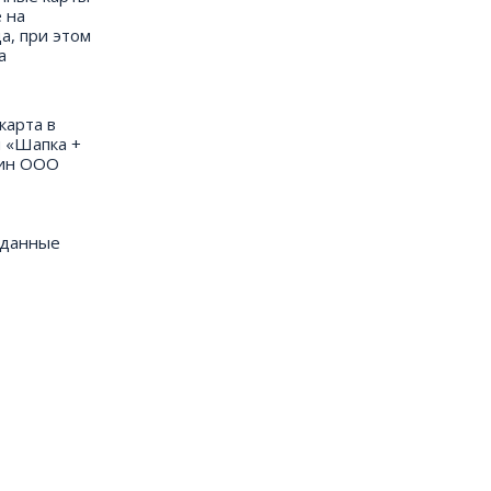
 на
а, при этом
а
карта в
ы «Шапка +
зин ООО
о данные