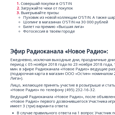
Совершай покупки в O'STIN
Загружайте чеки от покупок
Выигрывайте призы:
Пуховик из новой коллекции O'STIN. А также ш
Шопинг в магазинах O’STIN на 30 000 рублей
Билет на премию «Высшая лига»
Фотосессия в твоём городе
Эфир Радиоканала «Новое Радио»:
Ежедневно, исключая выходные дни, праздничные дни 
период с 05 ноября 2018 года по 23 ноября 2018 года, 
мин. в эфире Радиоканала «Новое Радио» ведущие ра
(подарочная карта в магазин ООО «Остин» номиналом 
Лига»).
Лицо, желающее принять участие в розыгрыше и стат
«Новое Радио» по телефону (495) 232-16-32.
Ведущий Радиоканала «Новое Радио», после объявлен
«Новое Радио» первого дозвонившегося Участника игры
имеет 3 (три) варианта ответа:
В случае правильного ответа на 1 вопрос Участник