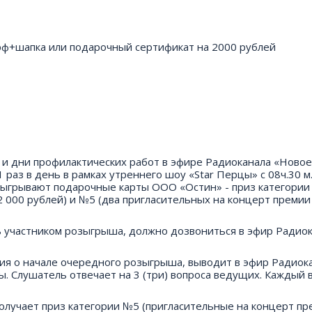
арф+шапка или подарочный сертификат на 2000 рублей
и дни профилактических работ в эфире Радиоканала «Новое
1 раз в день в рамках утреннего шоу «Star Перцы» с 08ч.30 м.
зыгрывают подарочные карты ООО «Остин» - приз категори
2 000 рублей) и №5 (два пригласительных на концерт преми
ь участником розыгрыша, должно дозвониться в эфир Радио
ия о начале очередного розыгрыша, выводит в эфир Радиок
. Слушатель отвечает на 3 (три) вопроса ведущих. Каждый 
 получает приз категории №5 (пригласительные на концерт п