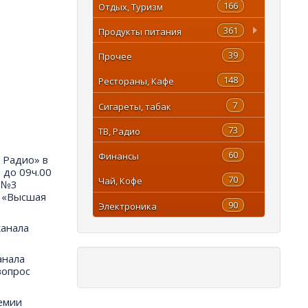
166
Отдых, Туризм
361
Продукты питания
39
Прочее
148
Рестораны, Кафе
7
Сигареты, табак
73
ТВ, Радио
60
Финансы
 Радио» в
 до 09ч.00
70
Чай, Кофе
и №3
и «Высшая
90
Электроника
канала
анала
вопрос
ремии