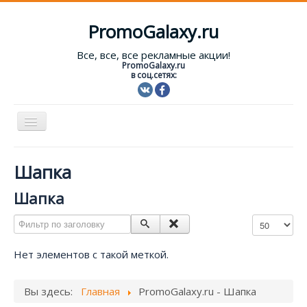
PromoGalaxy.ru
Все, все, все рекламные акции!
PromoGalaxy.ru
в соц.сетях:
Включить/
выключить
навигацию
Старт!
Шапка
Текущие акции
Шапка
Форум
Фильтр по заголовку
Кол-во строк
Помощь
Нет элементов с такой меткой.
Вход
Вы здесь:
Главная
PromoGalaxy.ru - Шапка