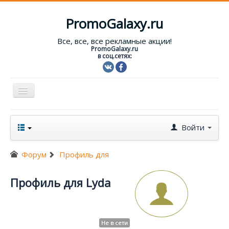
PromoGalaxy.ru
Все, все, все рекламные акции!
PromoGalaxy.ru
в соц.сетях:
Включить/
выключить
навигацию
Старт!
Войти
Текущие акции
Форум
Профиль для
Форум
Помощь
Профиль для Lyda
Вход
Не в сети