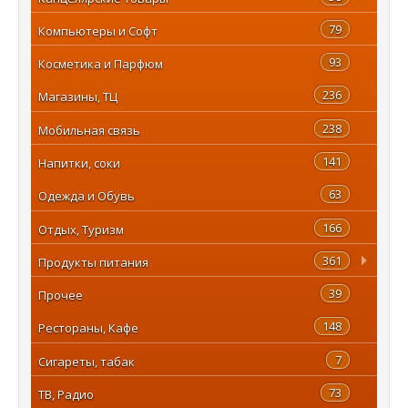
79
Компьютеры и Софт
93
Косметика и Парфюм
236
Магазины, ТЦ
238
Мобильная связь
141
Напитки, соки
63
Одежда и Обувь
166
Отдых, Туризм
361
Продукты питания
39
Прочее
148
Рестораны, Кафе
7
Сигареты, табак
73
ТВ, Радио