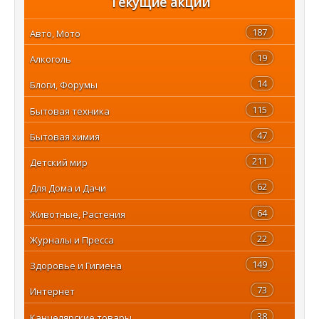
Текущие акции
187
Авто, Мото
19
Алкоголь
14
Блоги, Форумы
115
Бытовая техника
47
Бытовая химия
211
Детский мир
62
Для Дома и Дачи
64
Животные, Растения
22
Журналы и Пресса
149
Здоровье и Гигиена
73
Интернет
38
Канцелярские товары