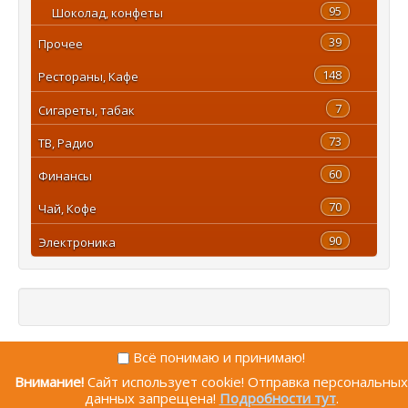
95
Шоколад, конфеты
39
Прочее
148
Рестораны, Кафе
7
Сигареты, табак
73
ТВ, Радио
60
Финансы
70
Чай, Кофе
90
Электроника
Всё понимаю и принимаю!
Внимание!
Сайт использует cookie! Отправка персональных
© 2009—2026 PromoGalaxy.ru
Наверх
данных запрещена!
Подробности тут
.