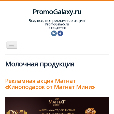
PromoGalaxy.ru
Все, все, все рекламные акции!
PromoGalaxy.ru
в соц.сетях:
Включить/
выключить
навигацию
Старт!
Молочная продукция
Текущие акции
Форум
Рекламная акция Магнат
«Киноподарок от Магнат Мини»
Помощь
Вход