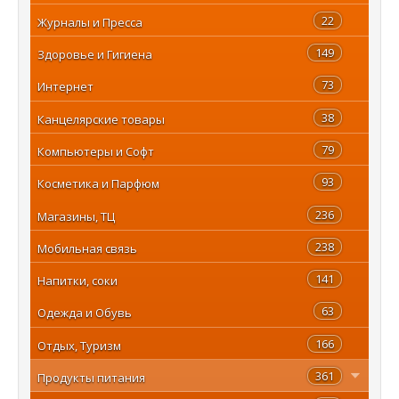
22
Журналы и Пресса
149
Здоровье и Гигиена
73
Интернет
38
Канцелярские товары
79
Компьютеры и Софт
93
Косметика и Парфюм
236
Магазины, ТЦ
238
Мобильная связь
141
Напитки, соки
63
Одежда и Обувь
166
Отдых, Туризм
361
Продукты питания