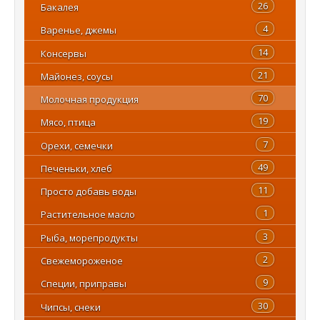
26
Бакалея
4
Варенье, джемы
14
Консервы
21
Майонез, соусы
70
Молочная продукция
19
Мясо, птица
7
Орехи, семечки
49
Печеньки, хлеб
11
Просто добавь воды
1
Растительное масло
3
Рыба, морепродукты
2
Свежемороженое
9
Специи, приправы
30
Чипсы, снеки