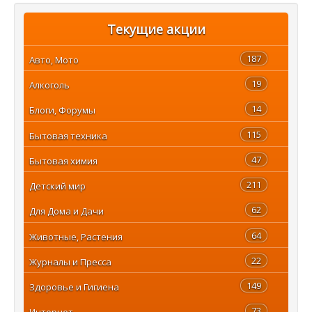
Текущие акции
187
Авто, Мото
19
Алкоголь
14
Блоги, Форумы
115
Бытовая техника
47
Бытовая химия
211
Детский мир
62
Для Дома и Дачи
64
Животные, Растения
22
Журналы и Пресса
149
Здоровье и Гигиена
73
Интернет