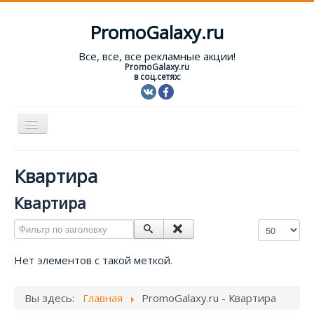
PromoGalaxy.ru
Все, все, все рекламные акции!
PromoGalaxy.ru
в соц.сетях:
Включить/
выключить
навигацию
Старт!
Квартира
Текущие акции
Квартира
Форум
Фильтр по заголовку
Кол-во строк
Помощь
Нет элементов с такой меткой.
Вход
Вы здесь:
Главная
PromoGalaxy.ru - Квартира