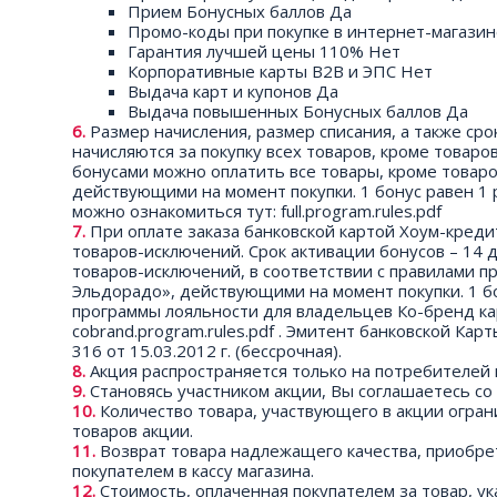
Прием Бонусных баллов Да
Промо-коды при покупке в интернет-магази
Гарантия лучшей цены 110% Нет
Корпоративные карты B2B и ЭПС Нет
Выдача карт и купонов Да
Выдача повышенных Бонусных баллов Да
Размер начисления, размер списания, а также сро
начисляются за покупку всех товаров, кроме товар
бонусами можно оплатить все товары, кроме товаро
действующими на момент покупки. 1 бонус равен 1
можно ознакомиться тут: full.program.rules.pdf
При оплате заказа банковской картой Хоум-креди
товаров-исключений. Срок активации бонусов – 14 
товаров-исключений, в соответствии с правилами п
Эльдорадо», действующими на момент покупки. 1 б
программы лояльности для владельцев Ко-бренд ка
cobrand.program.rules.pdf . Эмитент банковской К
316 от 15.03.2012 г. (бессрочная).
Акция распространяется только на потребителей
Становясь участником акции, Вы соглашаетесь со
Количество товара, участвующего в акции огра
товаров акции.
Возврат товара надлежащего качества, приобрет
покупателем в кассу магазина.
Стоимость, оплаченная покупателем за товар, у