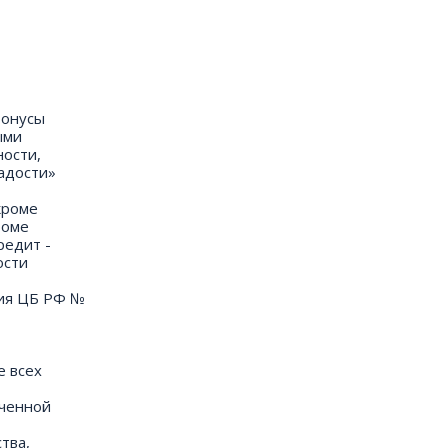
Бонусы
ыми
ности,
адости»
кроме
роме
редит -
ости
зия ЦБ РФ №
е всех
аченной
тва,