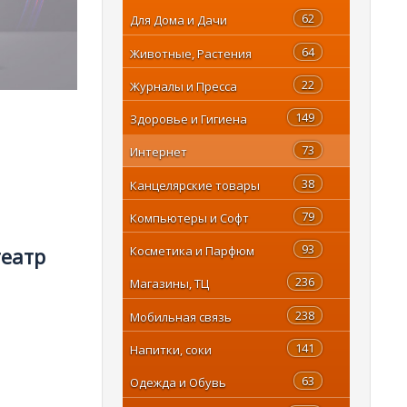
62
Для Дома и Дачи
64
Животные, Растения
22
Журналы и Пресса
149
Здоровье и Гигиена
73
Интернет
38
Канцелярские товары
79
Компьютеры и Софт
93
Косметика и Парфюм
театр
236
Магазины, ТЦ
238
Мобильная связь
141
Напитки, соки
63
Одежда и Обувь