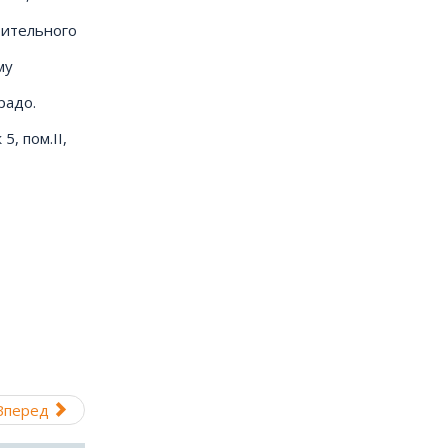
рительного
му
радо.
, пом.II,
Вперед