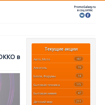
PromoGalaxy.ru
в соц.сетях:
Текущие акции
 ОККО в
187
Авто, Мото
19
Алкоголь
14
Блоги, Форумы
115
Бытовая техника
47
Бытовая химия
211
Детский мир