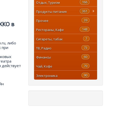
166
Отдых, Туризм
361
Продукты питания
39
Прочее
ККО в
148
Рестораны, Кафе
7
Сигареты, табак
.ru, либо
к при
73
ТВ, Радио
аковых
60
Финансы
театра
я действует
70
Чай, Кофе
90
Электроника
йн