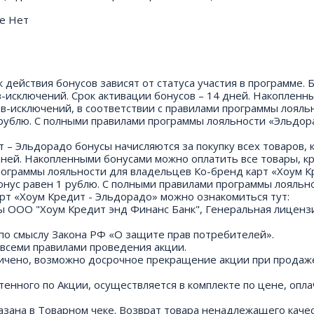
не Нет
к действия бонусов зависят от статуса участия в программе. 
ов-исключений. Срок активации бонусов – 14 дней. Накопленн
в-исключений, в соответствии с правилами программы лояль
 рублю. С полными правилами программы лояльности «Эльдор
т – Эльдорадо бонусы начисляются за покупку всех товаров, 
дней. Накопленными бонусами можно оплатить все товары, к
рограммы лояльности для владельцев Ко-бренд карт «Хоум К
онус равен 1 рублю. С полными правилами программы лояльн
рт «Хоум Кредит - Эльдорадо» можно ознакомиться тут:
арты ООО "Хоум Кредит энд Финанс Банк", Генеральная лицен
 по смыслу Закона РФ «О защите прав потребителей».
 всеми правилами проведения акции.
ничено, возможно досрочное прекращение акции при продаж
енного по Акции, осуществляется в комплекте по цене, опл
казана в Товарном чеке. Возврат товара ненадлежащего качес