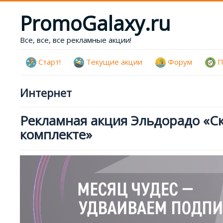
PromoGalaxy.ru
Все, все, все рекламные акции!
Старт!
Текущие акции
Форум
П
Интернет
Рекламная акция Эльдорадо «Ск
комплекте»