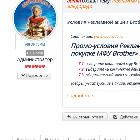
admin
создал тему:
Рекламная а
Эльдорадо
Условия Рекламной акции Broth
Сайт акции:
www.eldorado.ru
Промо-условия Реклам
АВТОР ТЕМЫ
покупке МФУ Brother»
Не в сети
Администратор
выберите акционный мфу Bro
выберите «В комплекте деше
оформите свой заказ со скидк
Подробнее
Товары, участвующие в акции, отмеч
Подробнее...
Действие
Быстрый ответ
В начало
Назад
1
Вперед
В конец