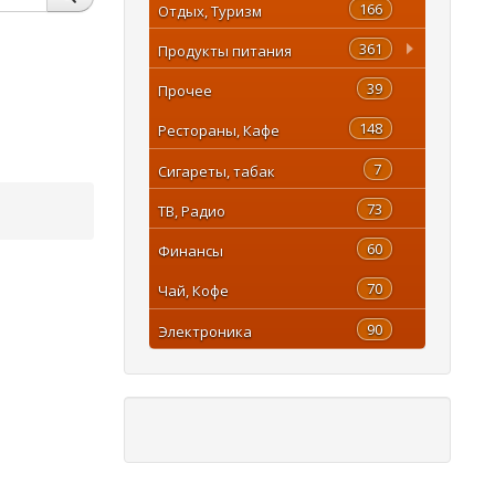
166
Отдых, Туризм
361
Продукты питания
39
Прочее
148
Рестораны, Кафе
7
Сигареты, табак
73
ТВ, Радио
60
Финансы
70
Чай, Кофе
90
Электроника