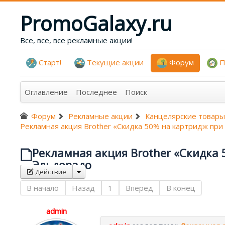
PromoGalaxy.ru
Все, все, все рекламные акции!
Старт!
Текущие акции
Форум
П
Оглавление
Последнее
Поиск
Форум
Рекламные акции
Канцелярские товары
Рекламная акция Brother «Скидка 50% на картридж при
Рекламная акция Brother «Скидка 
Эльдорадо
Действие
В начало
Назад
1
Вперед
В конец
admin