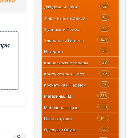
her» в
62
Для Дома и Дачи
64
Животные, Растения
22
Журналы и Пресса
149
Здоровье и Гигиена
при
73
Интернет
38
Канцелярские товары
79
Компьютеры и Софт
93
Косметика и Парфюм
236
Магазины, ТЦ
238
Мобильная связь
141
Напитки, соки
63
Одежда и Обувь