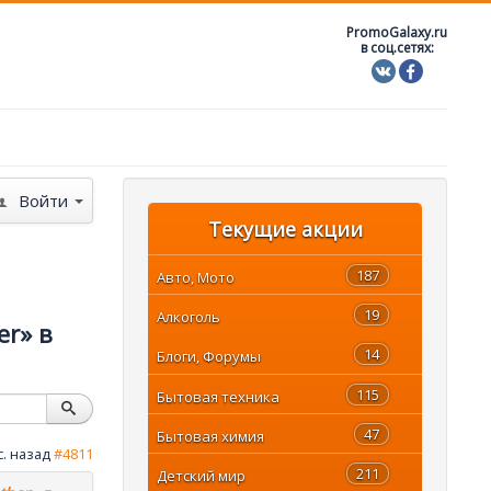
PromoGalaxy.ru
в соц.сетях:
Войти
Текущие акции
187
Авто, Мото
19
Алкоголь
er» в
14
Блоги, Форумы
115
Бытовая техника
47
Бытовая химия
с. назад
#4811
211
Детский мир