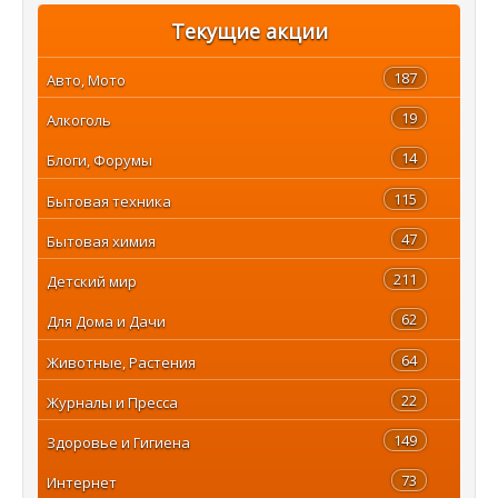
Текущие акции
187
Авто, Мото
19
Алкоголь
14
Блоги, Форумы
115
Бытовая техника
47
Бытовая химия
211
Детский мир
62
Для Дома и Дачи
64
Животные, Растения
22
Журналы и Пресса
149
Здоровье и Гигиена
73
Интернет