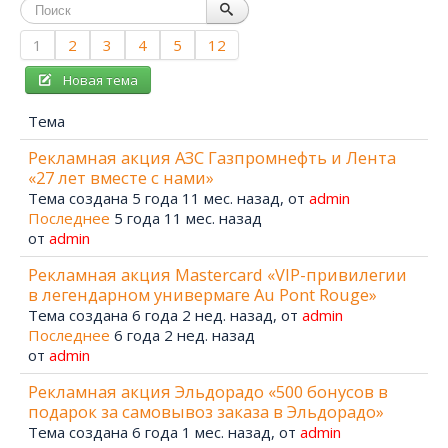
1
2
3
4
5
12
Новая тема
Тема
Рекламная акция АЗС Газпромнефть и Лента
«27 лет вместе с нами»
Тема создана 5 года 11 мес. назад, от
admin
Последнее
5 года 11 мес. назад
от
admin
Рекламная акция Mastercard «VIP-привилегии
в легендарном универмаге Au Pont Rouge»
Тема создана 6 года 2 нед. назад, от
admin
Последнее
6 года 2 нед. назад
от
admin
Рекламная акция Эльдорадо «500 бонусов в
подарок за самовывоз заказа в Эльдорадо»
Тема создана 6 года 1 мес. назад, от
admin