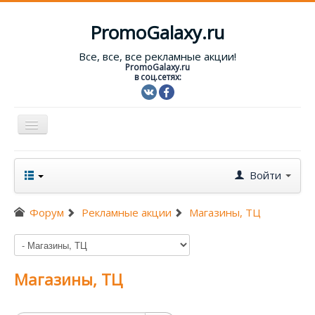
PromoGalaxy.ru
Все, все, все рекламные акции!
PromoGalaxy.ru
в соц.сетях:
Включить/
выключить
навигацию
Старт!
Войти
Текущие акции
Форум
Рекламные акции
Магазины, ТЦ
Форум
Помощь
Магазины, ТЦ
Вход