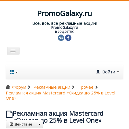
PromoGalaxy.ru
Все, все, все рекламные акции!
PromoGalaxy.ru
в соц.сетях:
Включить/
выключить
навигацию
Старт!
Войти
Текущие акции
Форум
Рекламные акции
Прочее
Форум
Рекламная акция Mastercard «Скидка до 25% в Level
One»
Помощь
Рекламная акция Mastercard
Вход
«Скидка до 25% в Level One»
Действие