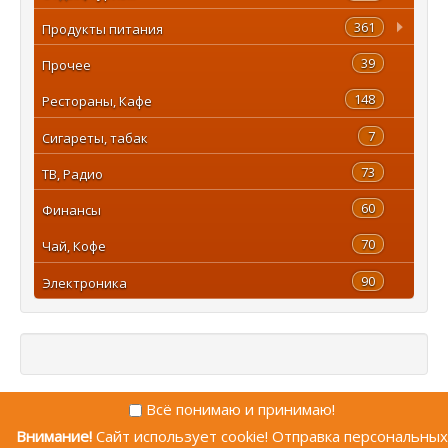
361
Продукты питания
39
Прочее
148
Рестораны, Кафе
7
Сигареты, табак
73
ТВ, Радио
60
Финансы
70
Чай, Кофе
90
Электроника
Всё понимаю и принимаю!
Внимание!
Сайт использует cookie! Отправка персональных
© 2009—2026 PromoGalaxy.ru
Наверх