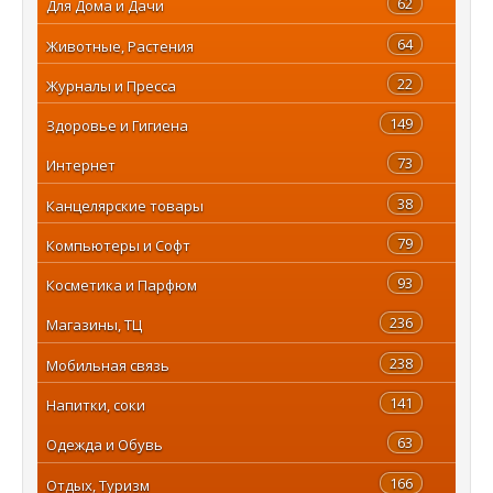
62
Для Дома и Дачи
64
Животные, Растения
22
Журналы и Пресса
149
Здоровье и Гигиена
73
Интернет
38
Канцелярские товары
79
Компьютеры и Софт
93
Косметика и Парфюм
236
Магазины, ТЦ
238
Мобильная связь
141
Напитки, соки
63
Одежда и Обувь
166
Отдых, Туризм