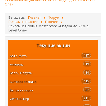
One»
Вы здесь:
Главная
Форум
Рекламные акции
Прочее
Рекламная акция Mastercard «Скидка до 25% в
Level One»
Текущие акции
187
Авто, Мото
19
Алкоголь
14
Блоги, Форумы
115
Бытовая техника
47
Бытовая химия
211
Детский мир