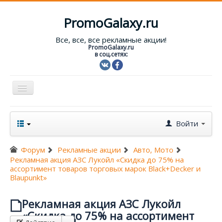
PromoGalaxy.ru
Все, все, все рекламные акции!
PromoGalaxy.ru
в соц.сетях:
Включить/
выключить
навигацию
Старт!
Войти
Текущие акции
Форум
Рекламные акции
Авто, Мото
Форум
Рекламная акция АЗС Лукойл «Скидка до 75% на
ассортимент товаров торговых марок Black+Decker и
Помощь
Blaupunkt»
Вход
Рекламная акция АЗС Лукойл
«Скидка до 75% на ассортимент