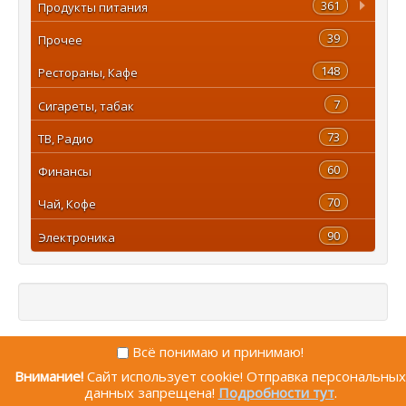
361
Продукты питания
39
Прочее
148
Рестораны, Кафе
7
Сигареты, табак
73
ТВ, Радио
60
Финансы
70
Чай, Кофе
90
Электроника
Всё понимаю и принимаю!
Внимание!
Сайт использует cookie! Отправка персональных
© 2009—2026 PromoGalaxy.ru
Наверх
данных запрещена!
Подробности тут
.