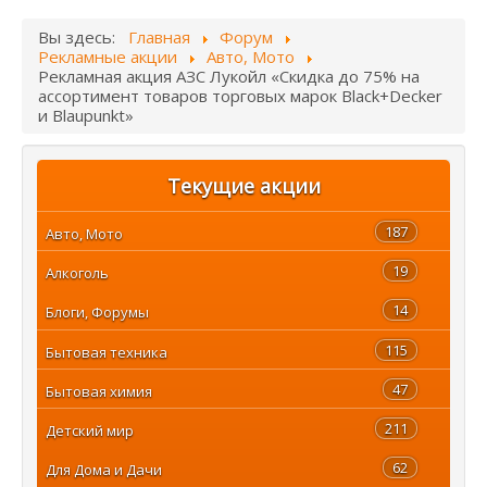
Вы здесь:
Главная
Форум
Рекламные акции
Авто, Мото
Рекламная акция АЗС Лукойл «Скидка до 75% на
ассортимент товаров торговых марок Black+Decker
и Blaupunkt»
Текущие акции
187
Авто, Мото
19
Алкоголь
14
Блоги, Форумы
115
Бытовая техника
47
Бытовая химия
211
Детский мир
62
Для Дома и Дачи