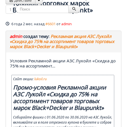
Действие
товаров торговых марок
Black+Decker и Blaupunkt»
1
6 года 2 мес. назад
#6601
от
admin
admin
создал тему:
Рекламная акция АЗС Лукойл
«Скидка до 75% на ассортимент товаров торговых
марок Black+Decker и Blaupunkt»
Условия Рекламной акции АЗС Лукойл «Скидка до
75% на ассортимент...
Сайт акции:
lukoil.ru
Промо-условия Рекламной акции
АЗС Лукойл «Скидка до 75% на
ассортимент товаров торговых
марок Black+Decker и Blaupunkt»
Собирайте фишки с 01.06.2020 по 30.06.2020 на АЗС Лукойл,
вклеивайте их в поле отрезного купона в буклете и собрав