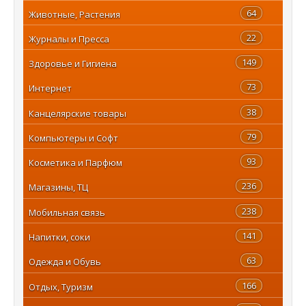
64
Животные, Растения
22
Журналы и Пресса
149
Здоровье и Гигиена
73
Интернет
38
Канцелярские товары
79
Компьютеры и Софт
93
Косметика и Парфюм
236
Магазины, ТЦ
238
Мобильная связь
141
Напитки, соки
63
Одежда и Обувь
166
Отдых, Туризм