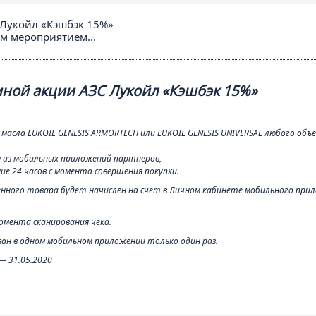
 Лукойл «Кэшбэк 15%»
м мероприятием...
ной акции АЗС Лукойл «Кэшбэк 15%»
асла LUKOIL GENESIS ARMORTECH или LUKOIL GENESIS UNIVERSAL любого объ
м из мобильных приложений партнеров,
ие 24 часов с момента совершения покупки.
енного товара будет начислен на счет в Личном кабинете мобильного при
момента сканирования чека.
ан в одном мобильном приложении только один раз.
 — 31.05.2020