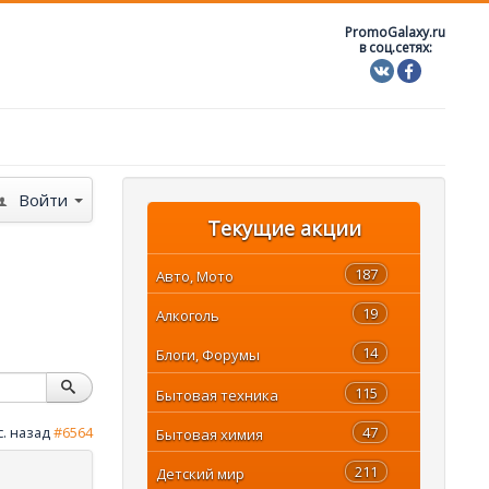
PromoGalaxy.ru
в соц.сетях:
Войти
Текущие акции
187
Авто, Мото
19
Алкоголь
14
Блоги, Форумы
115
Бытовая техника
47
с. назад
#6564
Бытовая химия
211
Детский мир