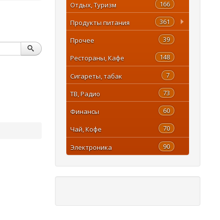
166
Отдых, Туризм
361
Продукты питания
39
Прочее
148
Рестораны, Кафе
7
Сигареты, табак
73
ТВ, Радио
60
Финансы
70
Чай, Кофе
90
Электроника