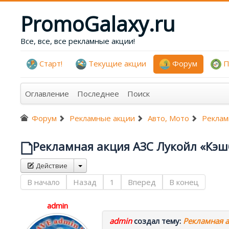
PromoGalaxy.ru
Все, все, все рекламные акции!
Старт!
Текущие акции
Форум
П
Оглавление
Последнее
Поиск
Форум
Рекламные акции
Авто, Мото
Реклам
Рекламная акция АЗС Лукойл «Кэш
Действие
В начало
Назад
1
Вперед
В конец
admin
admin
создал тему:
Рекламная 