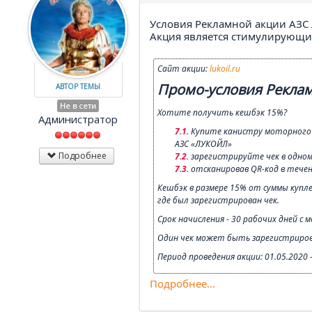
Условия Рекламной акции АЗС
Акция является стимулирующи
Сайт акции:
lukoil.ru
Промо-условия Реклам
АВТОР ТЕМЫ
Не в сети
Хотите получить кешбэк 15%?
Администратор
Купите канистру моторного м
АЗС «ЛУКОЙЛ»
Подробнее
зарегистрируйте чек в одно
отсканировав QR-код в течен
Кешбэк в размере 15% от суммы купл
где был зарегистрирован чек.
Срок начисления - 30 рабочих дней с 
Один чек может быть зарегистриров
Период проведения акции: 01.05.2020
Подробнее...