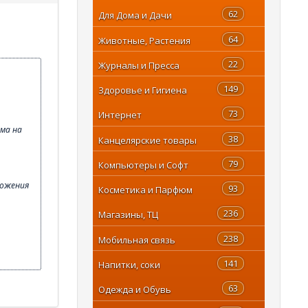
62
Для Дома и Дачи
64
Животные, Растения
22
Журналы и Пресса
149
Здоровье и Гигиена
73
Интернет
ема на
38
Канцелярские товары
79
Компьютеры и Софт
ложения
93
Косметика и Парфюм
236
Магазины, ТЦ
238
Мобильная связь
141
Напитки, соки
63
Одежда и Обувь