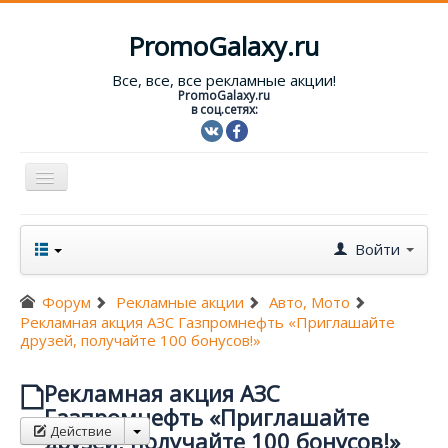
PromoGalaxy.ru
Все, все, все рекламные акции!
PromoGalaxy.ru
в соц.сетях:
Включить/
выключить
навигацию
Старт!
Войти
Текущие акции
Форум
Рекламные акции
Авто, Мото
Форум
Рекламная акция АЗС Газпромнефть «Приглашайте
друзей, получайте 100 бонусов!»
Помощь
Рекламная акция АЗС
Вход
Газпромнефть «Приглашайте
Действие
друзей, получайте 100 бонусов!»