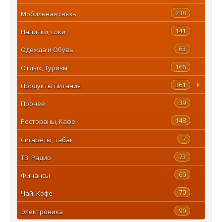
238
Мобильная связь
141
Напитки, соки
63
Одежда и Обувь
166
Отдых, Туризм
361
Продукты питания
39
Прочее
148
Рестораны, Кафе
7
Сигареты, табак
73
ТВ, Радио
60
Финансы
70
Чай, Кофе
90
Электроника