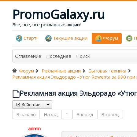
PromoGalaxy.ru
Все, все, все рекламные акции!
Старт!
Текущие акции
Форум
П
Оглавление
Последнее
Поиск
Форум
Рекламные акции
Бытовая техника
Рекламная акция Эльдорадо «Утюг Rowenta за 990 при п
Рекламная акция Эльдорадо «Утюг 
Действие
В начало
Назад
1
Вперед
В конец
admin