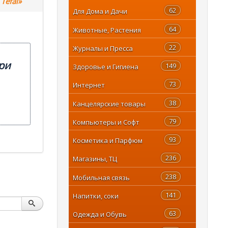
Tefal»
62
Для Дома и Дачи
64
Животные, Растения
22
Журналы и Пресса
ри
149
Здоровье и Гигиена
73
Интернет
38
Канцелярские товары
79
Компьютеры и Софт
93
Косметика и Парфюм
236
Магазины, ТЦ
238
Мобильная связь
141
Напитки, соки
63
Одежда и Обувь