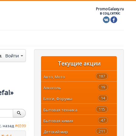
PromoGalaxy.ru
в соц.сетях:
Войти
Текущие акции
187
Авто, Мото
19
Алкоголь
fal»
14
Блоги, Форумы
115
Бытовая техника
47
Бытовая химия
с. назад
#6599
211
Детский мир