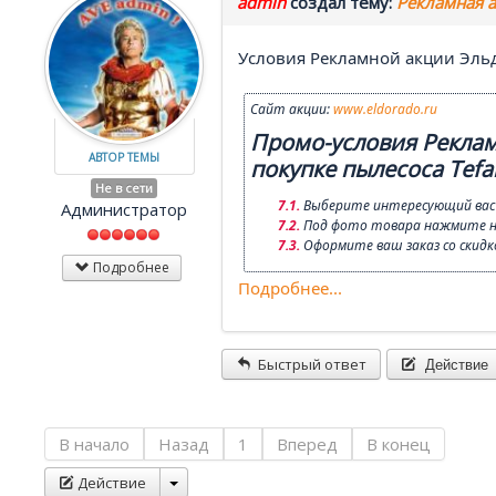
admin
создал тему:
Рекламная а
Условия Рекламной акции Эльдо
Сайт акции:
www.eldorado.ru
Промо-условия Реклам
АВТОР ТЕМЫ
покупке пылесоса Tefa
Не в сети
Выберите интересующий вас п
Администратор
Под фото товара нажмите на
Оформите ваш заказ со скидк
Подробнее
Подробнее...
Действие
Быстрый ответ
В начало
Назад
1
Вперед
В конец
Действие