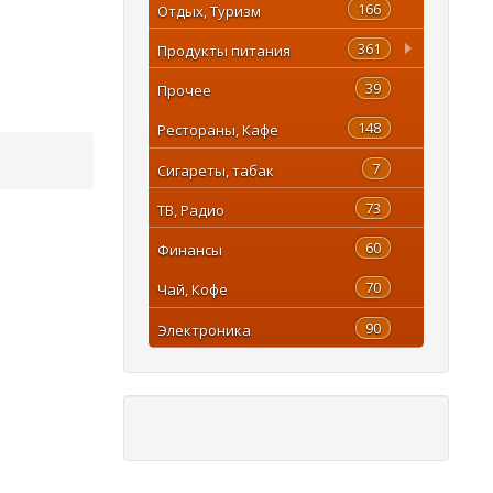
166
Отдых, Туризм
361
Продукты питания
39
Прочее
148
Рестораны, Кафе
7
Сигареты, табак
73
ТВ, Радио
60
Финансы
70
Чай, Кофе
90
Электроника