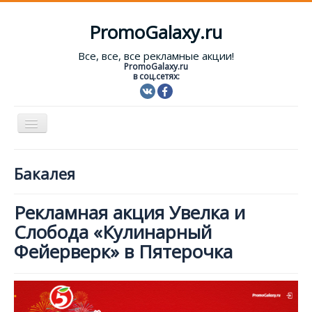
PromoGalaxy.ru
Все, все, все рекламные акции!
PromoGalaxy.ru
в соц.сетях:
Включить/
выключить
навигацию
Старт!
Бакалея
Текущие акции
Рекламная акция Увелка и
Форум
Слобода «Кулинарный
Помощь
Фейерверк» в Пятерочка
Вход