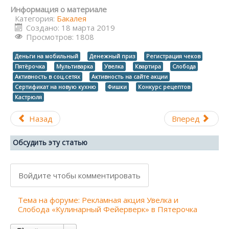
Информация о материале
Категория:
Бакалея
Создано: 18 марта 2019
Просмотров: 1808
Деньги на мобильный
Денежный приз
Регистрация чеков
Пятёрочка
Мультиварка
Увелка
Квартира
Слобода
Активность в соц.сетях
Активность на сайте акции
Сертификат на новую кухню
Фишки
Конкурс рецептов
Кастрюля
Назад
Вперед
Обсудить эту статью
Войдите чтобы комментировать
Тема на форуме: Рекламная акция Увелка и
Слобода «Кулинарный Фейерверк» в Пятерочка