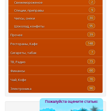
2
Свежемороженое
9
Специи, приправы
30
Чипсы, снеки
95
Шоколад, конфеты
39
Прочее
148
Рестораны, Кафе
7
Сигареты, табак
73
ТВ, Радио
60
Финансы
70
Чай, Кофе
90
Электроника
5
4 з
3 звё
2 звёзд
Пожалуйста оцените статью: