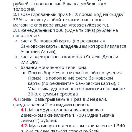
рублей на пополнение баланса мобильного
телефона.
Гарантированный приз № 2: промо-код на скидку
35% на покупку любой техники в интернет-
магазине спонсора акции Vitesse (vitesse.ru).
Еженедельный: 1000 (Одна тысяча) рублей на
пополнение:
счета банковской карты (по реквизитам
банковской карты, владельцем которой является
Участник Акции),
счета электронного кошелька Яндекс.Деньги
или Qiwi,
баланса мобильного телефона.
При выборе Участником способа получения
Приза на пополнение счета банковской
карты (по реквизитам банковской карты), с
Участника удерживается комиссия в размере
30 р. с суммы перевода.
Призы, разыгрываемые 1 раз в 2 недели,
представлены 2-мя видами призов:
Многофункциональная кастрюля в
денежном эквиваленте 1 700 (Одна тысяча
семьсот) рублей.
Мультиварка в денежном эквиваленте 1 540
(Одна тысяча пятьсот сорок) рублей.