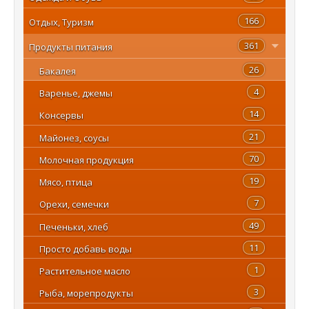
166
Отдых, Туризм
361
Продукты питания
26
Бакалея
4
Варенье, джемы
14
Консервы
21
Майонез, соусы
70
Молочная продукция
19
Мясо, птица
7
Орехи, семечки
49
Печеньки, хлеб
11
Просто добавь воды
1
Растительное масло
3
Рыба, морепродукты