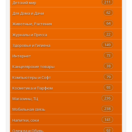
211
Детский мир
62
Для Дома и Дачи
64
Животные, Растения
22
Журналы и Пресса
149
Здоровье и Гигиена
73
Интернет
38
Канцелярские товары
79
Компьютеры и Софт
93
Косметика и Парфюм
236
Магазины, ТЦ
238
Мобильная связь
141
Напитки, соки
63
Одежда и Обувь