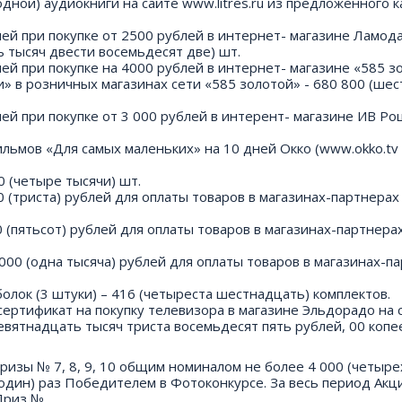
дной) аудиокниги на сайте www.litres.ru из предложенного к
ей при покупке от 2500 рублей в интернет- магазине Ламода
ь тысяч двести восемьдесят две) шт.
ей при покупке на 4000 рублей в интернет- магазине «585 з
ки» в розничных магазинах сети «585 золотой» - 680 800 (шес
ей при покупке от 3 000 рублей в интерент- магазине ИВ Р
льмов «Для самых маленьких» на 10 дней Окко (www.okko.tv 
0 (четыре тысячи) шт.
(триста) рублей для оплаты товаров в магазинах-партнерах 
(пятьсот) рублей для оплаты товаров в магазинах-партнерах
00 (одна тысяча) рублей для оплаты товаров в магазинах-п
олок (3 штуки) – 416 (четыреста шестнадцать) комплектов.
сертификат на покупку телевизора в магазине Эльдорадо на 
евятнадцать тысяч триста восемьдесят пять рублей, 00 копее
ризы № 7, 8, 9, 10 общим номиналом не более 4 000 (четыре
(один) раз Победителем в Фотоконкурсе. За весь период Акц
 Приз №