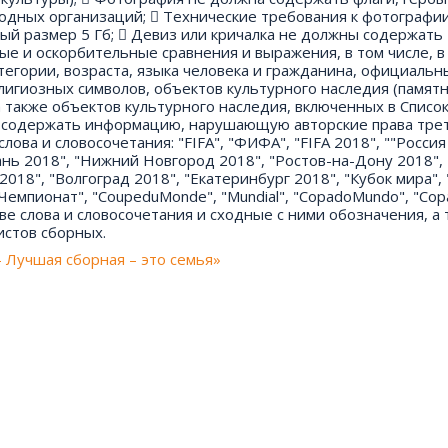
одных организаций;  Технические требования к фотографии
ый размер 5 Гб;  Девиз или кричалка не должны содержать
ные и оскорбительные сравнения и выражения, в том числе, 
тегории, возраста, языка человека и гражданина, официальн
елигиозных символов, объектов культурного наследия (памят
 также объектов культурного наследия, включенных в Списо
ы содержать информацию, нарушающую авторские права трет
ва и словосочетания: "FIFA", "ФИФА", "FIFA 2018", ""Россия
зань 2018", "Нижний Новгород 2018", "Ростов-на-Дону 2018", 
2018", "Волгоград 2018", "Екатеринбург 2018", "Кубок мира", 
"Чемпионат", "CoupeduMonde", "Mundial", "CopadoMundo", "Cop
ове слова и словосочетания и сходные с ними обозначения, а
истов сборных.
- Лучшая сборная – это семья»