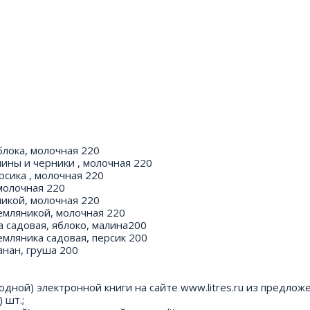
блока, молочная 220
лины и черники , молочная 220
рсика , молочная 220
 молочная 220
никой, молочная 220
земляникой, молочная 220
 садовая, яблоко, малина200
емляника садовая, персик 200
анан, груша 200
одной) электронной книги на сайте www.litres.ru из предлож
 шт.;