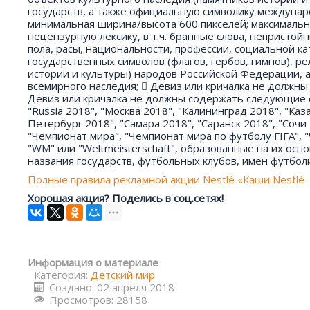
государств, а также официальную символику междунар
минимальная ширина/высота 600 пикселей; максимальн
нецензурную лексику, в т.ч. бранные слова, непристой
пола, расы, национальности, профессии, социальной ка
государственных символов (флагов, гербов, гимнов), р
истории и культуры) народов Российской Федерации, а
всемирного наследия;  Девиз или кричалка не должн
Девиз или кричалка не должны содержать следующие сло
"Russia 2018", "Москва 2018", "Калининград 2018", "Ка
Петербург 2018", "Самара 2018", "Саранск 2018", "Сочи 
"Чемпионат мира", "Чемпионат мира по футболу FIFA", 
"WM" или "Weltmeisterschaft", образованные на их осн
названия государств, футбольных клубов, имен футбол
Полные правила рекламной акции Nestlé «Каши Nestlé 
Хорошая акция? Поделись в соц.сетях!
Информация о материале
Категория:
Детский мир
Создано: 02 апреля 2018
Просмотров: 28158