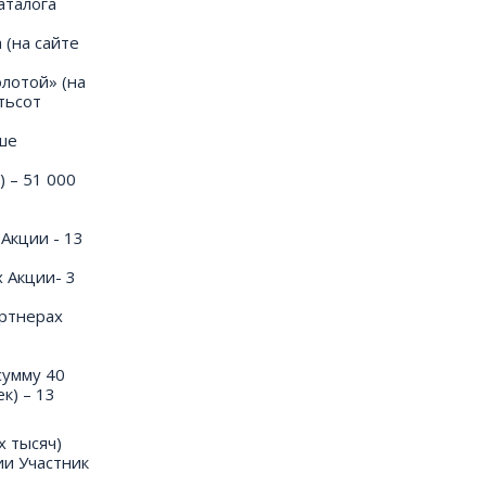
аталога
 (на сайте
олотой» (на
тьсот
оше
) – 51 000
Акции - 13
 Акции- 3
артнерах
сумму 40
к) – 13
х тысяч)
ии Участник