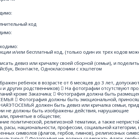
димо:
олнительный код
димо:
бходимо:
дукции и/или бесплатный код, (только один их трех кодов мо
исать девиз или кричалку своей сборной (семьи), и поделит
йсбук, Вконтакте, Одноклассники с хэштегом
бражен ребенок в возрасте от 6 месяцев до 3 лет, допускают
ы и других родственников)  На фотографии отсутствуют пр
мпаний кроме Заказчика;  Фотография должна быть размеще
ЕМЬЯ  Фотография должны быть эмоциональной, принося
НАЯЭТОСЕМЬЯ должен быть девиз или кричалка семьи, при
афии не должны быть изображены действия, нарушающие
али, принятые в обществе;
ние политической, религиозной тематики, а также непристо
, расы, национальности, профессии, социальной категории, 
енных символов (флагов, гербов, гимнов), религиозных симво
 культуры);  Фотография не должна содержать флаги, гербы