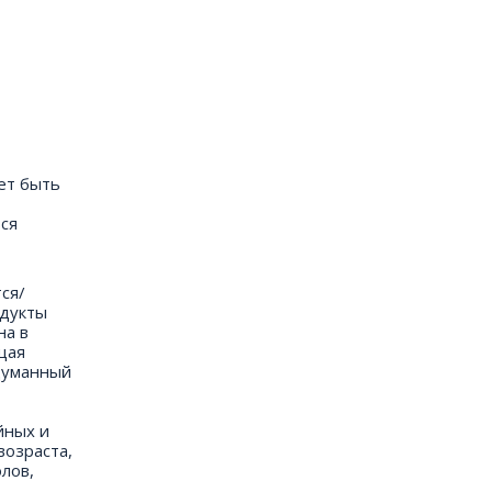
жет быть
ься
ся/
одукты
на в
щая
думанный
йных и
возраста,
лов,