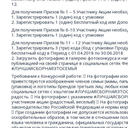
12.
Для получения Призов № 1 – 5 Участнику Акции необхо
1. Зарегистрировать 1 (один) код с упаковки
2. Зарегистрировать 1 (один) Бесплатный код или Доп
Для получения Призов № 6-10 Участнику Акции необхо
1. Зарегистрировать 1 (один) код с упаковки
Для получения Призов № 11 – 12 Участнику Акции нео
1. Зарегистрировать 3 (три) кода (Код с упаковки Про
бесплатный код) в Период с 01.04.2018 по 30.06.2018
2. Загрузить фотографию в галерею фотоконкурса и нап
публикацией на своей странице в социальных сетях Фе
#ЛУЧШАЯСБОРНАЯЭТОСЕМЬЯ
Требования к Конкурсной работе:  На фотографии изо
приветствуются изображения членов семьи (мамы, пап
(упаковка) и логотипы брендов третьих лиц: любых ко
социальных сетях с хэштегом #ЛУЧШАЯСБОРНАЯЭТОС
радость.  На фотографии с указанием #ЛУЧШАЯСБОР
участником акции (радостный, веселый)  На фотогр
законодательство Российской Федерации и нормы мор
 При создании фотографии не допускается использова
оскорбительных образов, в том числе в отношении пола
языка человека и гражданина, официальных государств
объектов культурного наследия (памятников истории и