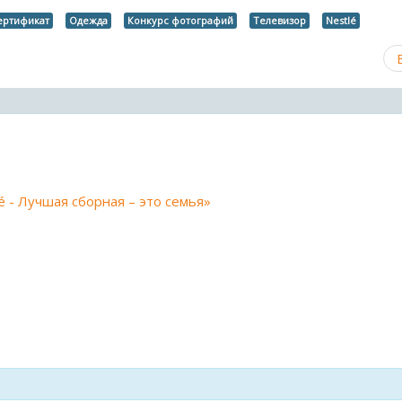
ертификат
Одежда
Конкурс фотографий
Телевизор
Nestlé
é - Лучшая сборная – это семья»