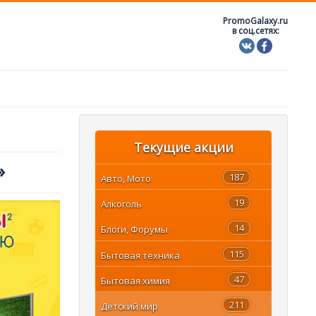
PromoGalaxy.ru
в соц.сетях:
Текущие акции
»
187
Авто, Мото
19
Алкоголь
14
Блоги, Форумы
115
Бытовая техника
47
Бытовая химия
211
Детский мир