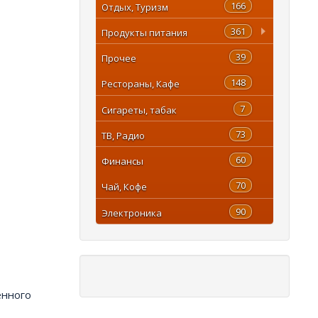
166
Отдых, Туризм
361
Продукты питания
39
Прочее
148
Рестораны, Кафе
7
Сигареты, табак
73
ТВ, Радио
60
Финансы
70
Чай, Кофе
90
Электроника
енного