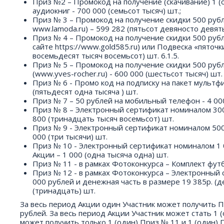
Приз №2 – Промокод на получение (скачивание) 1 (о
аудиокниг - 700 000 (семьсот тысяч) шт.;
Приз № 3 – Промокод на получение скидки 500 рубл
www.lamoda.ru) – 599 282 (пятьсот девяносто девят
Приз № 4 – Промокод на получение скидки 500 рубл
сайте https://www.gold585.ru) или Подвеска «пяточ
восемьдесят тысяч восемьсот) шт. 6.1.5.
Приз № 5 – Промокод на получение скидки 500 рубл
(www.yves-rocher.ru) - 600 000 (шестьсот тысяч) шт.
Приз № 6 - Промо код на подписку на пакет мультфи
(пятьдесят одна тысяча ) шт.
Приз № 7 – 50 рублей на мобильный телефон - 4 00
Приз № 8 – Электронный сертификат номиналом 300 
800 (тринадцать тысяч восемьсот) шт.
Приз № 9 - Электронный сертификат номиналом 500 
000 (три тысячи) шт.
Приз № 10 - Электронный сертификат номиналом 1 0
Акции – 1 000 (одна тысяча одна) шт.
Приз № 11 - в рамках Фотоконкурса – Комплект футб
Приз № 12 - в рамках Фотоконкурса – Электронный 
000 рублей и денежная часть в размере 19 385р. (д
(тринадцать) шт.
За весь период Акции один Участник может получить П
рублей. За весь период Акции Участник может стать 1 
может получить только 1 (один) Приз № 11 и 1 (один)