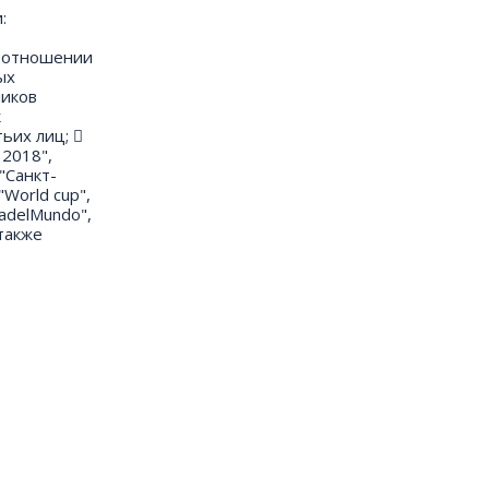
:
в отношении
ых
ников
к
ьих лиц; 
 2018",
"Санкт-
"World cup",
adelMundo",
 также