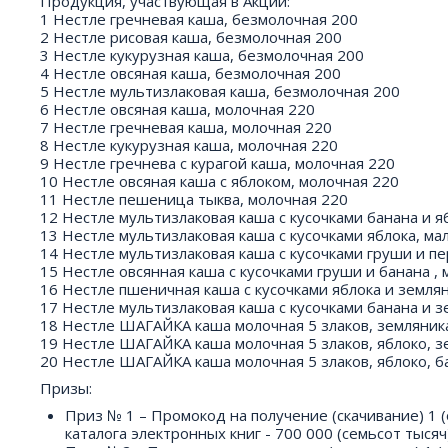
Продукция, участвующая в Акции:
1 Нестле гречневая каша, безмолочная 200
2 Нестле рисовая каша, безмолочная 200
3 Нестле кукурузная каша, безмолочная 200
4 Нестле овсяная каша, безмолочная 200
5 Нестле мультизлаковая каша, безмолочная 200
6 Нестле овсяная каша, молочная 220
7 Нестле гречневая каша, молочная 220
8 Нестле кукурузная каша, молочная 220
9 Нестле гречнева с курагой каша, молочная 220
10 Нестле овсяная каша с яблоком, молочная 220
11 Нестле пешеница тыква, молочная 220
12 Нестле мультизлаковая каша с кусочками банана и я
13 Нестле мультизлаковая каша с кусочками яблока, ма
14 Нестле мультизлаковая каша с кусочками груши и пе
15 Нестле овсянная каша с кусочками груши и банана ,
16 Нестле пшеничная каша с кусочками яблока и земля
17 Нестле мультизлаковая каша с кусочками банана и 
18 Нестле ШАГАЙКА каша молочная 5 злаков, земляника
19 Нестле ШАГАЙКА каша молочная 5 злаков, яблоко, з
20 Нестле ШАГАЙКА каша молочная 5 злаков, яблоко, б
Призы:
Приз № 1 – Промокод на получение (скачивание) 1 (
каталога электронных книг - 700 000 (семьсот тысяч)