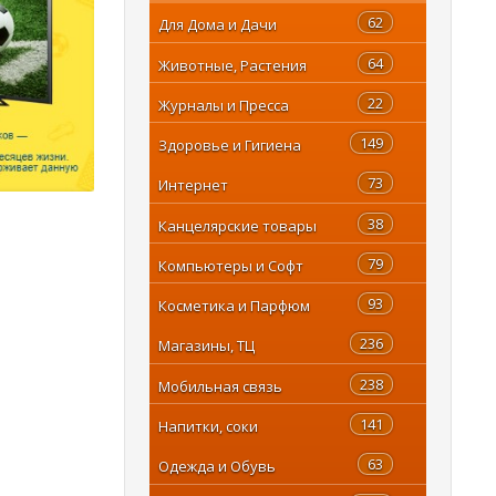
62
Для Дома и Дачи
64
Животные, Растения
22
Журналы и Пресса
149
Здоровье и Гигиена
73
Интернет
38
Канцелярские товары
79
Компьютеры и Софт
93
Косметика и Парфюм
236
Магазины, ТЦ
238
Мобильная связь
141
Напитки, соки
63
Одежда и Обувь