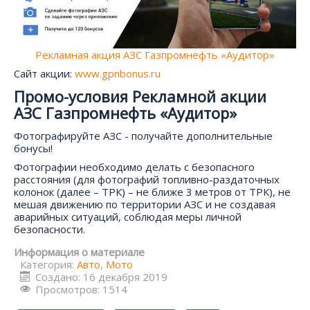
Рекламная акция АЗС Газпромнефть «Аудитор»
Сайт акции:
www.gpnbonus.ru
Промо-условия Рекламной акции
АЗС Газпромнефть «Аудитор»
Фотографируйте АЗС - получайте дополнительные
бонусы!
Фотографии необходимо делать с безопасного
расстояния (для фотографий топливно-раздаточных
колонок (далее – ТРК) – не ближе 3 метров от ТРК), не
мешая движению по территории АЗС и не создавая
аварийных ситуаций, соблюдая меры личной
безопасности.
Информация о материале
Категория:
Авто, Мото
Создано: 16 декабря 2019
Просмотров: 1514