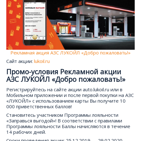
Рекламная акция АЗС ЛУКОЙЛ «Добро пожаловать!»
Сайт акции:
lukoil.ru
Промо-условия Рекламной акции
АЗС ЛУКОЙЛ «Добро пожаловать!»
Регистрируйтесь на сайте акции auto.lukoil.ru или в
Мобильном приложении и после первой покупки на АЗС
«ЛУКОЙЛ» с использованием карты Вы получите 10
000 приветственных баллов!
Становитесь участником Программы лояльности
«Заправься выгодой»! В соответствии с правилами
Программы лояльности Баллы начисляются в течение
14 рабочих дней.
Сроки проведения акции: 25.12.2019 — 29.02.2020