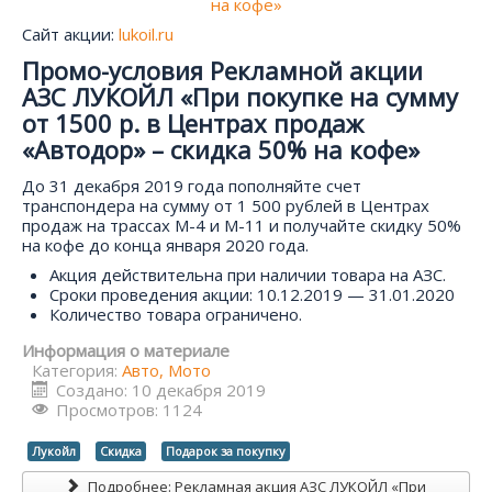
на кофе»
Сайт акции:
lukoil.ru
Промо-условия Рекламной акции
АЗС ЛУКОЙЛ «При покупке на сумму
от 1500 р. в Центрах продаж
«Автодор» – скидка 50% на кофе»
До 31 декабря 2019 года пополняйте счет
транспондера на сумму от 1 500 рублей в Центрах
продаж на трассах М-4 и М-11 и получайте скидку 50%
на кофе до конца января 2020 года.
Акция действительна при наличии товара на АЗС.
Сроки проведения акции: 10.12.2019 — 31.01.2020
Количество товара ограничено.
Информация о материале
Категория:
Авто, Мото
Создано: 10 декабря 2019
Просмотров: 1124
Лукойл
Скидка
Подарок за покупку
Подробнее: Рекламная акция АЗС ЛУКОЙЛ «При