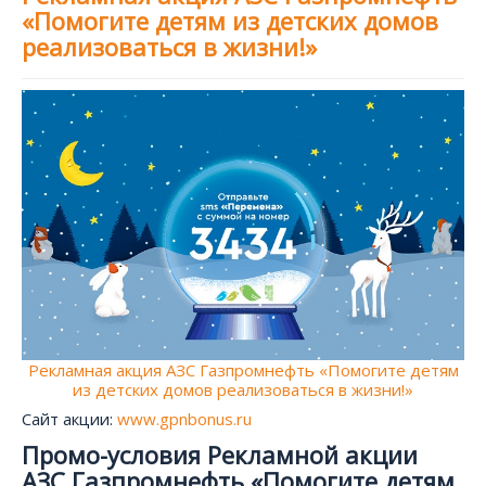
«Помогите детям из детских домов
реализоваться в жизни!»
Рекламная акция АЗС Газпромнефть «Помогите детям
из детских домов реализоваться в жизни!»
Сайт акции:
www.gpnbonus.ru
Промо-условия Рекламной акции
АЗС Газпромнефть «Помогите детям