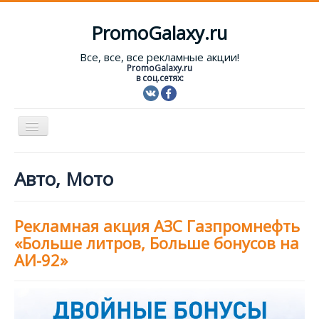
PromoGalaxy.ru
Все, все, все рекламные акции!
PromoGalaxy.ru
в соц.сетях:
Включить/
выключить
навигацию
Старт!
Авто, Мото
Текущие акции
Форум
Рекламная акция АЗС Газпромнефть
«Больше литров, Больше бонусов на
Помощь
АИ-92»
Вход