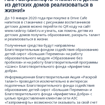
из детских домов реализоваться в
жизни!»
До 10 января 2020 года при покупке в Drive Cafe
напитков в стаканчике с рисунками воспитанников
детских домов можно перейти по QR коду на сайт
www.raskroy-talant.ru и узнать, как помочь детям из
детских домов получить образование, раскрыть талант
и реализоваться в жизни.
Полученные средства будут направлены
Благотворительным фондом содействия образованию
детей-сирот «Большая Перемена» на работу
образовательного модуля «Образование без
пробелов» и на работу благотворительной программы
«Шанс» Благотворительного фонда «Арифметика
добра».
Информационная благотворительная Акция «Раскрой
талант» проводится исключительно в интересах
подопечных Благотворительного фонда содействия
образованию детей-сирот «Большая Перемена» и
Благотворительного фонда «Арифметика Добра» с
целью предоставления клиентам сети АЗС
«Газпромнефть» возможности оказывать за свой счет