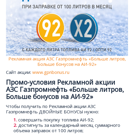
Рекламная акция АЗС Газпромнефть «Больше литров,
Больше бонусов на АИ-92»
Сайт акции:
www.gpnbonus.ru
Промо-условия Рекламной акции
АЗС Газпромнефть «Больше литров,
Больше бонусов на АИ-92»
Чтобы получить по Рекламной акции АЗС
Газпромнефть ДВОЙНЫЕ БОНУСЫ нужно:
совершить покупку топлива АИ-92;
достигнуть за календарный месяц суммарного
объема заправок от 100 литров;