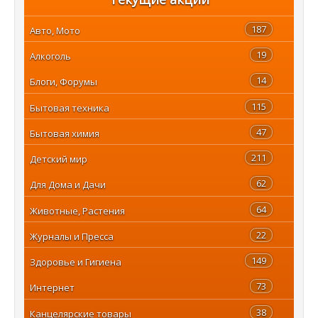
187
Авто, Мото
19
Алкоголь
14
Блоги, Форумы
115
Бытовая техника
47
Бытовая химия
211
Детский мир
62
Для Дома и Дачи
64
Животные, Растения
22
Журналы и Пресса
149
Здоровье и Гигиена
73
Интернет
38
Канцелярские товары