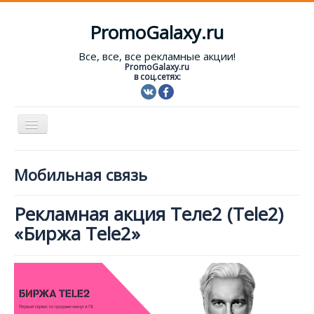
PromoGalaxy.ru
Все, все, все рекламные акции!
PromoGalaxy.ru
в соц.сетях:
Включить/
выключить
навигацию
Старт!
Мобильная связь
Текущие акции
Рекламная акция Теле2 (Tele2)
Форум
«Биржа Tele2»
Помощь
Вход