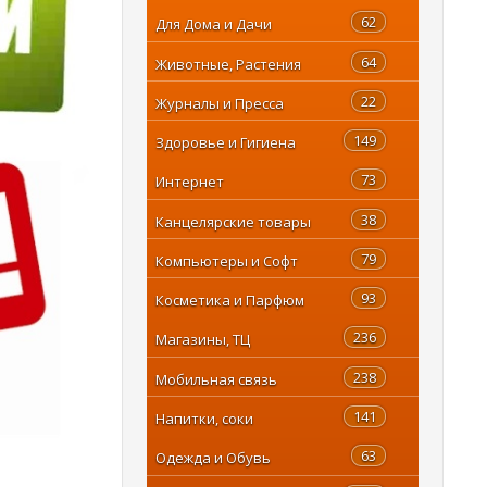
62
Для Дома и Дачи
64
Животные, Растения
22
Журналы и Пресса
149
Здоровье и Гигиена
73
Интернет
38
Канцелярские товары
79
Компьютеры и Софт
93
Косметика и Парфюм
236
Магазины, ТЦ
238
Мобильная связь
141
Напитки, соки
63
Одежда и Обувь