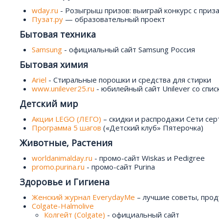
wday.ru
- Розыгрыш призов: выиграй конкурс с приз
Пузат.ру
— образовательный проект
Бытовая техника
Samsung
- официальный сайт Samsung Россия
Бытовая химия
Ariel
- Стиральные порошки и средства для стирки
www.unilever25.ru
- юбилейный сайт Unilever со спи
Детский мир
Акции LEGO (ЛЕГО)
– скидки и распродажи Сети се
Программа 5 шагов
(«Детский клуб» Пятерочка)
Животные, Растения
worldanimalday.ru
- промо-сайт Wiskas и Pedigree
promo.purina.ru
- промо-сайт Purina
Здоровье и Гигиена
Женский журнал EverydayMe
– лучшие советы, прод
Colgate-Halmolive
Колгейт (Colgate)
- официальный сайт