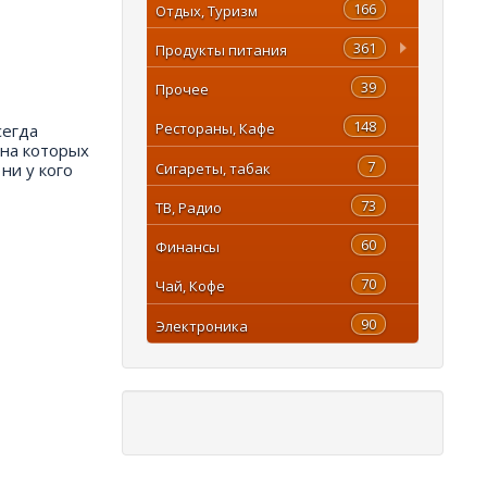
166
Отдых, Туризм
361
Продукты питания
39
Прочее
148
Рестораны, Кафе
сегда
 на которых
7
Сигареты, табак
ни у кого
73
ТВ, Радио
60
Финансы
70
Чай, Кофе
90
Электроника