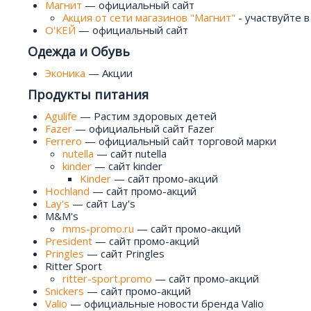
Магнит
— официальный сайт
Акция от сети магазинов "Магнит"
- участвуйте в
О'КЕЙ
— официальный сайт
Одежда и Обувь
Эконика
— Акции
Продукты питания
Agulife
— Растим здоровых детей
Fazer
— официальный сайт Fazer
Ferrero
— официальный сайт торговой марки
nutella
— сайт nutella
kinder
— сайт kinder
Kinder
— сайт промо-акций
Hochland
— сайт промо-акций
Lay's
— сайт Lay's
M&M's
mms-promo.ru
— сайт промо-акций
President
— сайт промо-акций
Pringles
— сайт Pringles
Ritter Sport
ritter-sport.promo
— сайт промо-акций
Snickers
— сайт промо-акций
Valio
— официальные новости бренда Valio