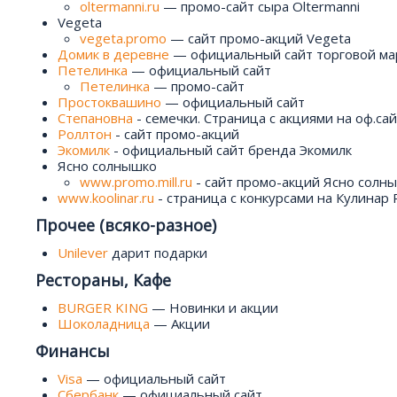
oltermanni.ru
— промо-сайт сыра Oltermanni
Vegeta
vegeta.promo
— сайт промо-акций Vegeta
Домик в деревне
— официальный сайт торговой ма
Петелинка
— официальный сайт
Петелинка
— промо-сайт
Простоквашино
— официальный сайт
Степановна
- семечки. Страница с акциями на оф.са
Роллтон
- сайт промо-акций
Экомилк
- официальный сайт бренда Экомилк
Ясно солнышко
www.promo.mill.ru
- сайт промо-акций Ясно солн
www.koolinar.ru
- страница с конкурсами на Кулинар 
Прочее (всяко-разное)
Unilever
дарит подарки
Рестораны, Кафе
BURGER KING
— Новинки и акции
Шоколадница
— Акции
Финансы
Visa
— официальный сайт
Сбербанк
— официальный сайт