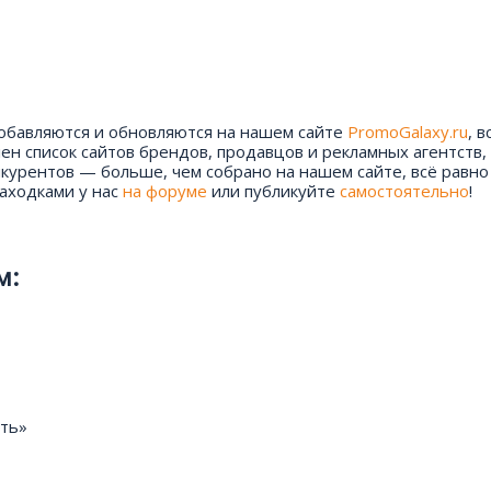
добавляются и обновляются на нашем сайте
PromoGalaxy.ru
, в
н список сайтов брендов, продавцов и рекламных агентств,
курентов — больше, чем собрано на нашем сайте, всё равно 
находками у нас
на форуме
или публикуйте
самостоятельно
!
м:
фть»