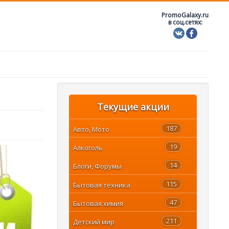
PromoGalaxy.ru
в соц.сетях:
Текущие акции
187
Авто, Мото
19
Алкоголь
14
Блоги, Форумы
115
Бытовая техника
47
Бытовая химия
211
Детский мир