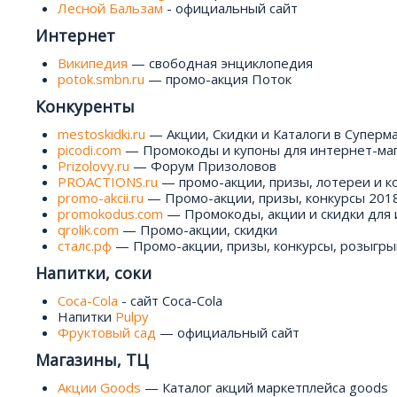
Лесной Бальзам
- официальный сайт
Интернет
Википедия
— свободная энциклопедия
potok.smbn.ru
— промо-акция Поток
Конкуренты
mestoskidki.ru
— Акции, Скидки и Каталоги в Суперм
picodi.com
— Промокоды и купоны для интернет-ма
Prizolovy.ru
— Форум Призоловов
PROACTIONS.ru
— промо-акции, призы, лотереи и к
promo-akcii.ru
— Промо-акции, призы, конкурсы 2018
promokodus.com
— Промокоды, акции и скидки для 
qrolik.com
— Промо-акции, скидки
сталс.рф
— Промо-акции, призы, конкурсы, розыгры
Напитки, соки
Coca-Cola
- сайт Coca-Cola
Напитки
Pulpy
Фруктовый сад
— официальный сайт
Магазины, ТЦ
Акции Goods
— Каталог акций маркетплейса goods