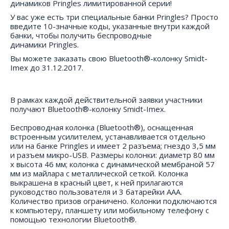
динамиков Pringles лимитированной серии!
У вас уже есть три специальные банки Pringles? Просто
введите 10-значные коды, указанные внутри каждой
банки, чтобы получить беспроводные
динамики Pringles.
Вы можете заказать свою Bluetooth®-колонку Smidt-
Imex до 31.12.2017.
В рамках каждой действительной заявки участники
получают Bluetooth®-колонку Smidt-Imex.
Беспроводная колонка (Bluetooth®), оснащенная
встроенным усилителем, устанавливается отдельно
или на банке Pringles и имеет 2 разъема; гнездо 3,5 мм
и разъем микро-USB. Размеры колонки: диаметр 80 мм
x высота 46 мм; колонка с динамической мембраной 57
мм из майлара с металлической сеткой. Колонка
выкрашена в красный цвет, к ней прилагаются
руководство пользователя и 3 батарейки AAA.
Количество призов ограничено. Колонки подключаются
к компьютеру, планшету или мобильному телефону с
помощью технологии Bluetooth®.