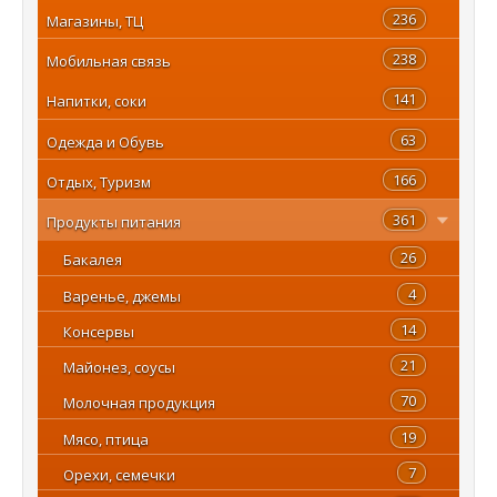
236
Магазины, ТЦ
238
Мобильная связь
141
Напитки, соки
63
Одежда и Обувь
166
Отдых, Туризм
361
Продукты питания
26
Бакалея
4
Варенье, джемы
14
Консервы
21
Майонез, соусы
70
Молочная продукция
19
Мясо, птица
7
Орехи, семечки