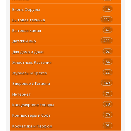
14
Блоги, Форумы
115
Бытовая техника
47
Бытовая химия
211
Детский мир
62
Для Дома и Дачи
64
Животные, Растения
22
Журналы и Пресса
149
Здоровье и Гигиена
73
Интернет
38
Канцелярские товары
79
Компьютеры и Софт
93
Косметика и Парфюм