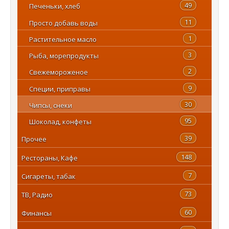
49
Печеньки, хлеб
11
Просто добавь воды
1
Растительное масло
3
Рыба, морепродукты
2
Свежемороженое
9
Специи, приправы
30
Чипсы, снеки
95
Шоколад, конфеты
39
Прочее
148
Рестораны, Кафе
7
Сигареты, табак
73
ТВ, Радио
60
Финансы