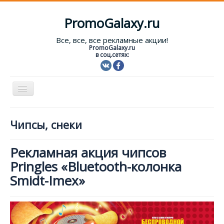
PromoGalaxy.ru
Все, все, все рекламные акции!
PromoGalaxy.ru
в соц.сетях:
Включить/
выключить
навигацию
Старт!
Чипсы, снеки
Текущие акции
Рекламная акция чипсов
Форум
Pringles «Bluetooth-колонка
Помощь
Smidt-Imex»
Вход