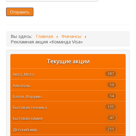
Отправить
Вы здесь:
Главная
Финансы
Рекламная акция «Команда Visa»
Текущие акции
187
Авто, Мото
19
Алкоголь
14
Блоги, Форумы
115
Бытовая техника
47
Бытовая химия
211
Детский мир