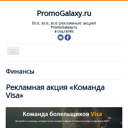
PromoGalaxy.ru
Все, все, все рекламные акции!
PromoGalaxy.ru
в соц.сетях:
Включить/
выключить
навигацию
Старт!
Финансы
Текущие акции
Рекламная акция «Команда
Форум
Visa»
Помощь
Вход