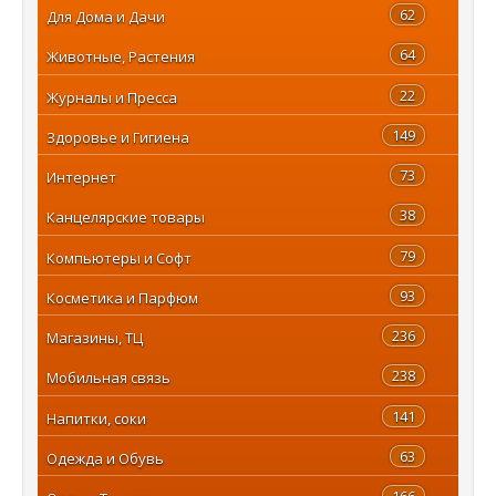
62
Для Дома и Дачи
64
Животные, Растения
22
Журналы и Пресса
149
Здоровье и Гигиена
73
Интернет
38
Канцелярские товары
79
Компьютеры и Софт
93
Косметика и Парфюм
236
Магазины, ТЦ
238
Мобильная связь
141
Напитки, соки
63
Одежда и Обувь