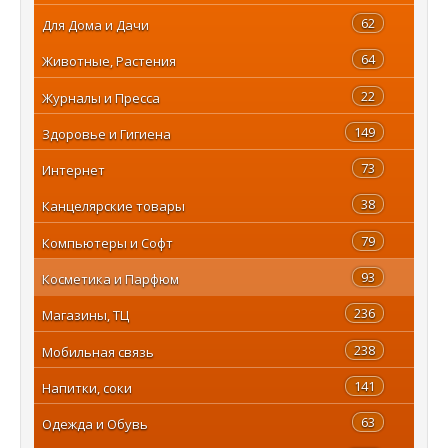
62
Для Дома и Дачи
64
Животные, Растения
22
Журналы и Пресса
149
Здоровье и Гигиена
73
Интернет
38
Канцелярские товары
79
Компьютеры и Софт
93
Косметика и Парфюм
236
Магазины, ТЦ
238
Мобильная связь
141
Напитки, соки
63
Одежда и Обувь