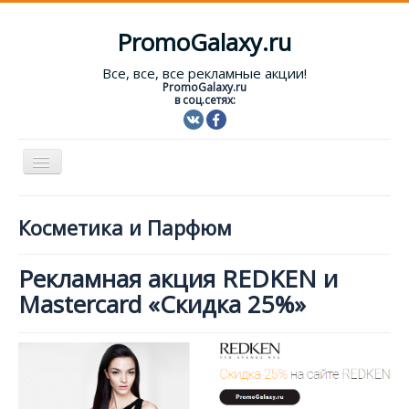
PromoGalaxy.ru
Все, все, все рекламные акции!
PromoGalaxy.ru
в соц.сетях:
Включить/
выключить
навигацию
Старт!
Косметика и Парфюм
Текущие акции
Рекламная акция REDKEN и
Форум
Mastercard «Скидка 25%»
Помощь
Вход