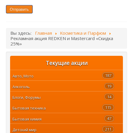
Отправить
Вы здесь:
Главная
Косметика и Парфюм
Рекламная акция REDKEN и Mastercard «Скидка
25%»
Текущие акции
187
Авто, Мото
19
Алкоголь
14
Блоги, Форумы
115
Бытовая техника
47
Бытовая химия
211
Детский мир