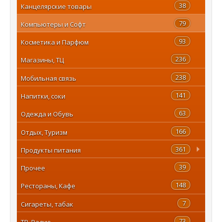
38
Канцелярские товары
79
Компьютеры и Софт
93
Косметика и Парфюм
236
Магазины, ТЦ
238
Мобильная связь
141
Напитки, соки
63
Одежда и Обувь
166
Отдых, Туризм
361
Продукты питания
39
Прочее
148
Рестораны, Кафе
7
Сигареты, табак
73
ТВ, Радио