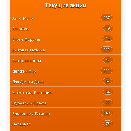
Текущие акции
187
Авто, Мото
19
Алкоголь
14
Блоги, Форумы
115
Бытовая техника
47
Бытовая химия
211
Детский мир
62
Для Дома и Дачи
64
Животные, Растения
22
Журналы и Пресса
149
Здоровье и Гигиена
73
Интернет