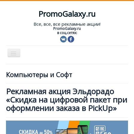
PromoGalaxy.ru
Все, все, все рекламные акции!
PromoGalaxy.ru
в соц.сетях:
Включить/
выключить
навигацию
Старт!
Компьютеры и Софт
Текущие акции
Рекламная акция Эльдорадо
Форум
«Скидка на цифровой пакет при
Помощь
оформлении заказа в PickUp»
Вход