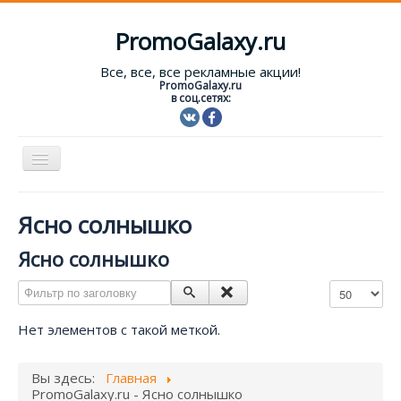
PromoGalaxy.ru
Все, все, все рекламные акции!
PromoGalaxy.ru
в соц.сетях:
Включить/
выключить
навигацию
Старт!
Ясно солнышко
Текущие акции
Ясно солнышко
Форум
Фильтр по заголовку
Кол-во строк
Помощь
Нет элементов с такой меткой.
Вход
Вы здесь:
Главная
PromoGalaxy.ru - Ясно солнышко