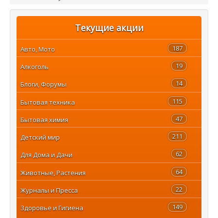
Текущие акции
187
Авто, Мото
19
Алкоголь
14
Блоги, Форумы
115
Бытовая техника
47
Бытовая химия
211
Детский мир
62
Для Дома и Дачи
64
Животные, Растения
22
Журналы и Пресса
149
Здоровье и Гигиена