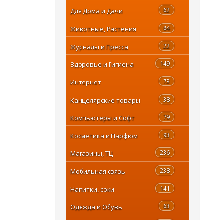
62
Для Дома и Дачи
64
Животные, Растения
22
Журналы и Пресса
149
Здоровье и Гигиена
73
Интернет
38
Канцелярские товары
79
Компьютеры и Софт
93
Косметика и Парфюм
236
Магазины, ТЦ
238
Мобильная связь
141
Напитки, соки
63
Одежда и Обувь