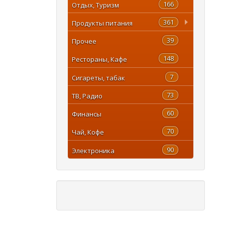
166
Отдых, Туризм
361
Продукты питания
39
Прочее
148
Рестораны, Кафе
7
Сигареты, табак
73
ТВ, Радио
60
Финансы
70
Чай, Кофе
90
Электроника