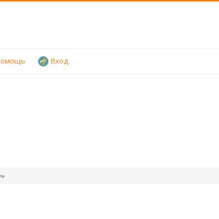
омощь
Вход
Ю»