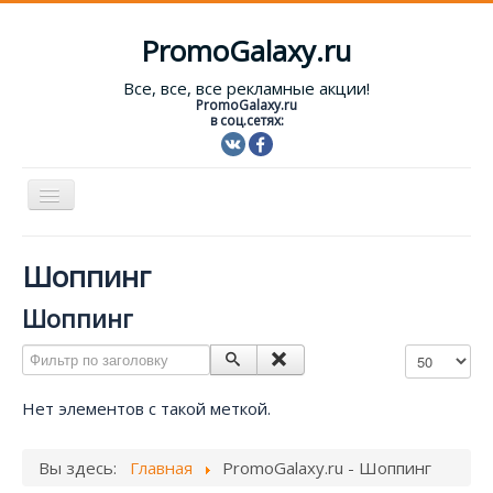
PromoGalaxy.ru
Все, все, все рекламные акции!
PromoGalaxy.ru
в соц.сетях:
Включить/
выключить
навигацию
Старт!
Шоппинг
Текущие акции
Шоппинг
Форум
Фильтр по заголовку
Кол-во строк
Помощь
Нет элементов с такой меткой.
Вход
Вы здесь:
Главная
PromoGalaxy.ru - Шоппинг