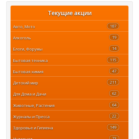
Текущие акции
187
Авто, Мото
19
Алкоголь
14
Блоги, Форумы
115
Бытовая техника
47
Бытовая химия
211
Детский мир
62
Для Дома и Дачи
64
Животные, Растения
22
Журналы и Пресса
149
Здоровье и Гигиена
73
Интернет