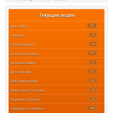
Текущие акции
187
Авто, Мото
19
Алкоголь
14
Блоги, Форумы
115
Бытовая техника
47
Бытовая химия
211
Детский мир
62
Для Дома и Дачи
64
Животные, Растения
22
Журналы и Пресса
149
Здоровье и Гигиена