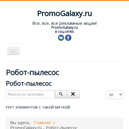
PromoGalaxy.ru
Все, все, все рекламные акции!
PromoGalaxy.ru
в соц.сетях:
Включить/
выключить
навигацию
Старт!
Робот-пылесос
Текущие акции
Робот-пылесос
Форум
Фильтр по заголовку
Кол-во строк
Помощь
Нет элементов с такой меткой.
Вход
Вы здесь:
Главная
PromoGalaxy.ru - Робот-пылесос