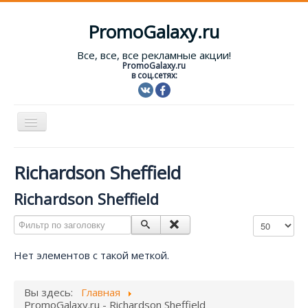
PromoGalaxy.ru
Все, все, все рекламные акции!
PromoGalaxy.ru
в соц.сетях:
Включить/
выключить
навигацию
Старт!
Richardson Sheffield
Текущие акции
Richardson Sheffield
Форум
Фильтр по заголовку
Кол-во строк
Помощь
Нет элементов с такой меткой.
Вход
Вы здесь:
Главная
PromoGalaxy.ru - Richardson Sheffield