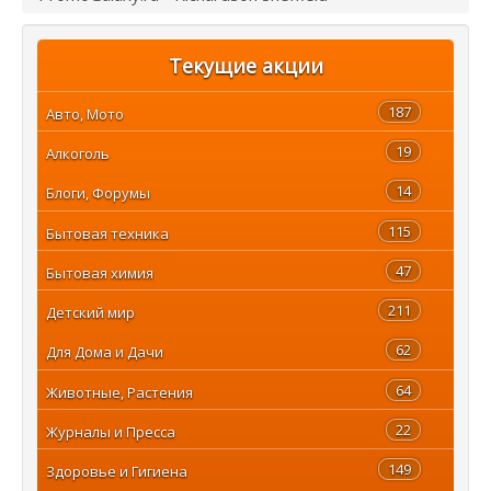
Текущие акции
187
Авто, Мото
19
Алкоголь
14
Блоги, Форумы
115
Бытовая техника
47
Бытовая химия
211
Детский мир
62
Для Дома и Дачи
64
Животные, Растения
22
Журналы и Пресса
149
Здоровье и Гигиена