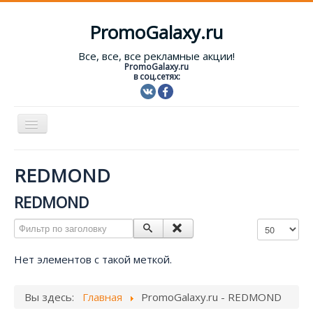
PromoGalaxy.ru
Все, все, все рекламные акции!
PromoGalaxy.ru
в соц.сетях:
Включить/
выключить
навигацию
Старт!
REDMOND
Текущие акции
REDMOND
Форум
Фильтр по заголовку
Кол-во строк
Помощь
Нет элементов с такой меткой.
Вход
Вы здесь:
Главная
PromoGalaxy.ru - REDMOND