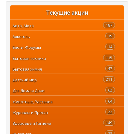
Текущие акции
187
Авто, Мото
19
Алкоголь
14
Блоги, Форумы
115
Бытовая техника
47
Бытовая химия
211
Детский мир
62
Для Дома и Дачи
64
Животные, Растения
22
Журналы и Пресса
149
Здоровье и Гигиена
73
Интернет