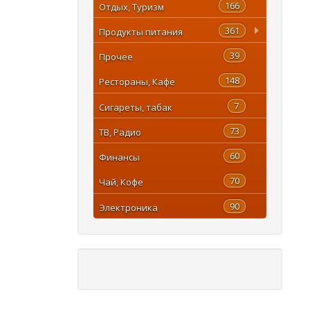
166
Отдых, Туризм
361
Продукты питания
39
Прочее
148
Рестораны, Кафе
7
Сигареты, табак
73
ТВ, Радио
60
Финансы
70
Чай, Кофе
90
Электроника