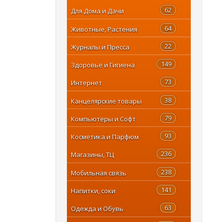
62
Для Дома и Дачи
64
Животные, Растения
22
Журналы и Пресса
149
Здоровье и Гигиена
73
Интернет
38
Канцелярские товары
79
Компьютеры и Софт
93
Косметика и Парфюм
236
Магазины, ТЦ
238
Мобильная связь
141
Напитки, соки
63
Одежда и Обувь