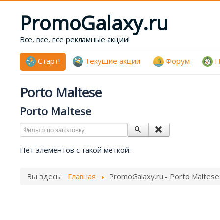
PromoGalaxy.ru
Все, все, все рекламные акции!
Старт!
Текущие акции
Форум
П
Porto Maltese
Porto Maltese
Фильтр по заголовку
Нет элементов с такой меткой.
Вы здесь:
Главная
PromoGalaxy.ru - Porto Maltese