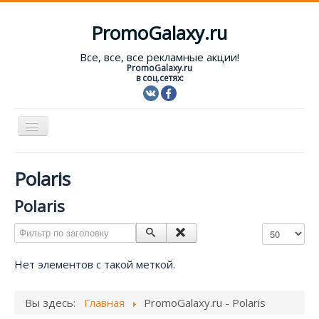
PromoGalaxy.ru
Все, все, все рекламные акции!
PromoGalaxy.ru
в соц.сетях:
Включить/
выключить
навигацию
Старт!
Polaris
Текущие акции
Polaris
Форум
Фильтр по заголовку
Кол-во строк
Помощь
Нет элементов с такой меткой.
Вход
Вы здесь:
Главная
PromoGalaxy.ru - Polaris