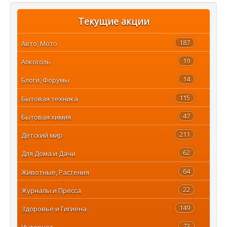
Текущие акции
187
Авто, Мото
19
Алкоголь
14
Блоги, Форумы
115
Бытовая техника
47
Бытовая химия
211
Детский мир
62
Для Дома и Дачи
64
Животные, Растения
22
Журналы и Пресса
149
Здоровье и Гигиена
73
Интернет