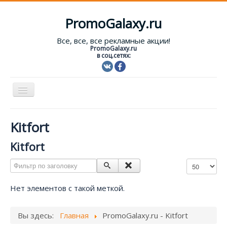
PromoGalaxy.ru
Все, все, все рекламные акции!
PromoGalaxy.ru
в соц.сетях:
Включить/
выключить
навигацию
Старт!
Kitfort
Текущие акции
Kitfort
Форум
Фильтр по заголовку
Кол-во строк
Помощь
Нет элементов с такой меткой.
Вход
Вы здесь:
Главная
PromoGalaxy.ru - Kitfort