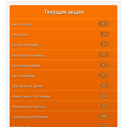
Текущие акции
187
Авто, Мото
19
Алкоголь
14
Блоги, Форумы
115
Бытовая техника
47
Бытовая химия
211
Детский мир
62
Для Дома и Дачи
64
Животные, Растения
22
Журналы и Пресса
149
Здоровье и Гигиена
73
Интернет