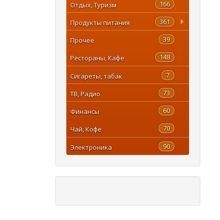
166
Отдых, Туризм
361
Продукты питания
39
Прочее
148
Рестораны, Кафе
7
Сигареты, табак
73
ТВ, Радио
60
Финансы
70
Чай, Кофе
90
Электроника