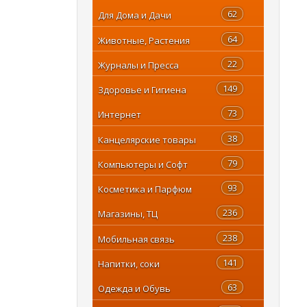
62
Для Дома и Дачи
64
Животные, Растения
22
Журналы и Пресса
149
Здоровье и Гигиена
73
Интернет
38
Канцелярские товары
79
Компьютеры и Софт
93
Косметика и Парфюм
236
Магазины, ТЦ
238
Мобильная связь
141
Напитки, соки
63
Одежда и Обувь