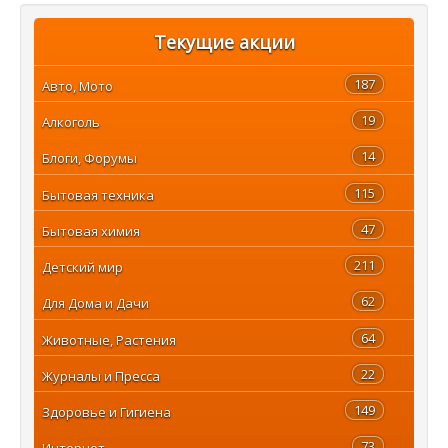
Текущие акции
187
Авто, Мото
19
Алкоголь
14
Блоги, Форумы
115
Бытовая техника
47
Бытовая химия
211
Детский мир
62
Для Дома и Дачи
64
Животные, Растения
22
Журналы и Пресса
149
Здоровье и Гигиена
73
Интернет