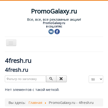
PromoGalaxy.ru
Все, все, все рекламные акции!
PromoGalaxy.ru
в соц.сетях:
Включить/
выключить
навигацию
Старт!
4fresh.ru
Текущие акции
4fresh.ru
Форум
Фильтр по заголовку
Кол-во строк
Помощь
Нет элементов с такой меткой.
Вход
Вы здесь:
Главная
PromoGalaxy.ru - 4fresh.ru