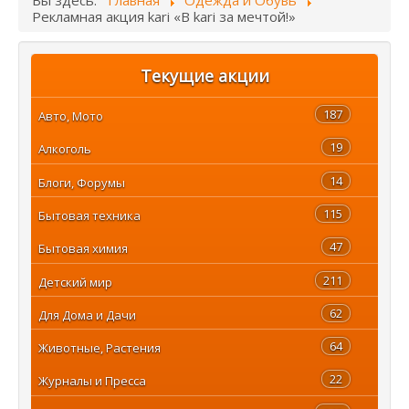
Вы здесь:
Главная
Одежда и Обувь
Рекламная акция kari «В kari за мечтой!»
Текущие акции
187
Авто, Мото
19
Алкоголь
14
Блоги, Форумы
115
Бытовая техника
47
Бытовая химия
211
Детский мир
62
Для Дома и Дачи
64
Животные, Растения
22
Журналы и Пресса