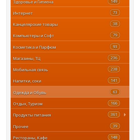
149
Здоровье и Гигиена
73
Интернет
38
Канцелярские товары
79
Компьютеры и Софт
93
Косметика и Парфюм
236
Магазины, ТЦ
238
Мобильная связь
141
Напитки, соки
63
Одежда и Обувь
166
Отдых, Туризм
361
Продукты питания
39
Прочее
148
Рестораны, Кафе