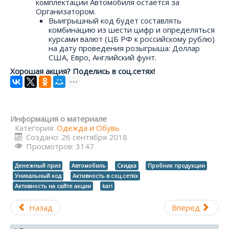
комплектации Автомобиля остается за
Организатором.
Выигрышный код будет составлять
комбинацию из шести цифр и определяться
курсами валют (ЦБ РФ к российскому рублю)
на дату проведения розыгрыша: Доллар
США, Евро, Английский фунт.
Хорошая акция? Поделись в соц.сетях!
Информация о материале
Категория:
Одежда и Обувь
Создано: 26 сентября 2018
Просмотров: 3147
Денежный приз
Автомобиль
Скидка
Пробник продукции
Уникальный код
Активность в соц.сетях
Активность на сайте акции
kari
Назад
Вперед