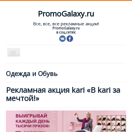
PromoGalaxy.ru
Все, все, все рекламные акции!
PromoGalaxy.ru
в соц.сетях:
Включить/
выключить
навигацию
Старт!
Одежда и Обувь
Текущие акции
Рекламная акция kari «В kari за
Форум
мечтой!»
Помощь
Вход