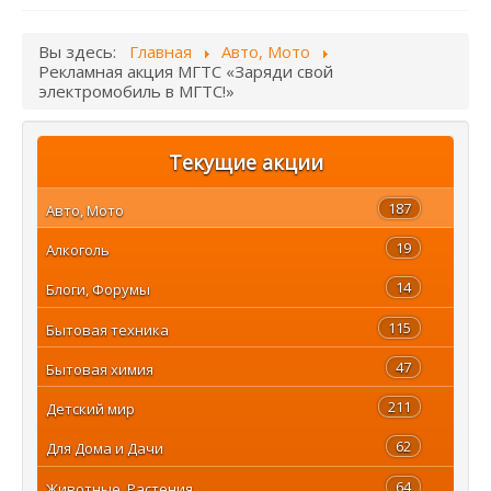
Вы здесь:
Главная
Авто, Мото
Рекламная акция МГТС «Заряди свой
электромобиль в МГТС!»
Текущие акции
187
Авто, Мото
19
Алкоголь
14
Блоги, Форумы
115
Бытовая техника
47
Бытовая химия
211
Детский мир
62
Для Дома и Дачи
64
Животные, Растения