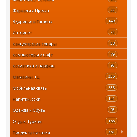
22
Журналы и Пресса
149
Здоровье и Гигиена
73
Интернет
38
Канцелярские товары
79
Компьютеры и Софт
93
Косметика и Парфюм
236
Магазины, ТЦ
238
Мобильная связь
141
Напитки, соки
63
Одежда и Обувь
166
Отдых, Туризм
361
Продукты питания