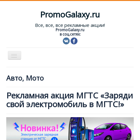
PromoGalaxy.ru
Все, все, все рекламные акции!
PromoGalaxy.ru
в соц.сетях:
Включить/
выключить
навигацию
Старт!
Авто, Мото
Текущие акции
Рекламная акция МГТС «Заряди
Форум
свой электромобиль в МГТС!»
Помощь
Вход