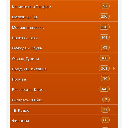
93
Косметика и Парфюм
236
Магазины, ТЦ
238
Мобильная связь
141
Напитки, соки
63
Одежда и Обувь
166
Отдых, Туризм
361
Продукты питания
39
Прочее
148
Рестораны, Кафе
7
Сигареты, табак
73
ТВ, Радио
60
Финансы