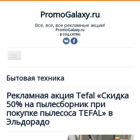
PromoGalaxy.ru
Все, все, все рекламные акции!
PromoGalaxy.ru
в соц.сетях:
Включить/
выключить
навигацию
Старт!
Бытовая техника
Текущие акции
Рекламная акция Tefal «Скидка
Форум
50% на пылесборник при
Помощь
покупке пылесоса TEFAL» в
Эльдорадо
Вход