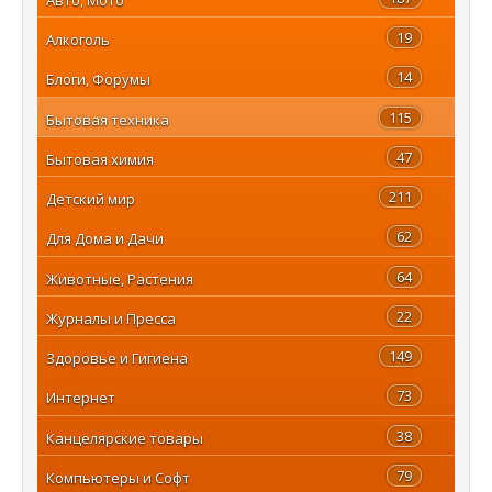
19
Алкоголь
14
Блоги, Форумы
115
Бытовая техника
47
Бытовая химия
211
Детский мир
62
Для Дома и Дачи
64
Животные, Растения
22
Журналы и Пресса
149
Здоровье и Гигиена
73
Интернет
38
Канцелярские товары
79
Компьютеры и Софт