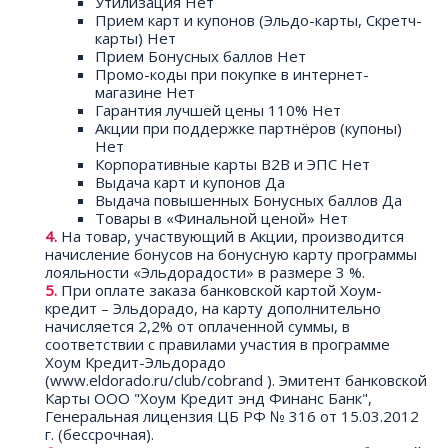
Утилизация Нет
Прием карт и купонов (Эльдо-карты, Скретч-
карты) Нет
Прием Бонусных баллов Нет
Промо-коды при покупке в интернет-
магазине Нет
Гарантия лучшей цены 110% Нет
Акции при поддержке партнёров (купоны)
Нет
Корпоративные карты B2B и ЭПС Нет
Выдача карт и купонов Да
Выдача повышенных Бонусных баллов Да
Товары в «Финальной ценой» Нет
На товар, участвующий в Акции, производится
начисление бонусов на бонусную карту программы
лояльности «Эльдорадости» в размере 3 %.
При оплате заказа банковской картой Хоум-
кредит – Эльдорадо, на карту дополнительно
начисляется 2,2% от оплаченной суммы, в
соответствии с правилами участия в программе
Хоум Кредит-Эльдорадо
(www.eldorado.ru/club/cobrand ). Эмитент банковской
Карты ООО "Хоум Кредит энд Финанс Банк",
Генеральная лицензия ЦБ РФ № 316 от 15.03.2012
г. (бессрочная).